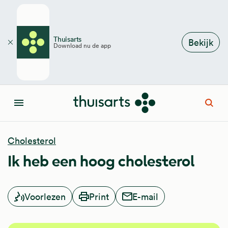
Overslaan en naar de inhoud gaan
Thuisarts
Bekijk
Download nu de app
Sluiten
Open
Menu
Cholesterol
Ik heb een hoog cholesterol
Voorlezen
Print
E-mail