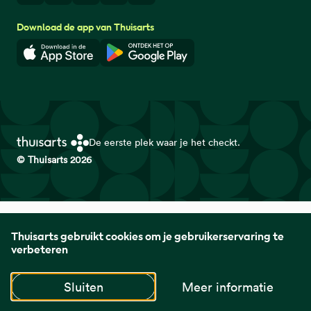
Download de app van Thuisarts
Download in de App Store
Download in de Google Play 
De eerste plek waar je het checkt.
© Thuisarts 2026
Thuisarts is een samenwerkingsverband van het Nederlands
Thuisarts gebruikt cookies om je gebruikerservaring te
Huisartsen Genootschap met de Federatie Medisch
verbeteren
Specialisten en Patiëntenfederatie Nederland.
Sluiten
Meer informatie
naar startpagina
naar startpagina
naar startpagin