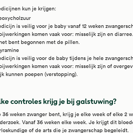
icijnen kun je krijgen:
eoxycholzuur
dicijn is veilig voor je baby vanaf 12 weken zwangersc
ijwerkingen komen vaak voor: misselijk zijn en diarree
 net bent begonnen met de pillen.
tyramine
dicijn is veilig voor de baby tijdens je hele zwangersc
ijwerkingen komen vaak voor: misselijk zijn of overgeve
ijk kunnen poepen (verstopping).
ke controles krijg je bij galstuwing?
e 36 weken zwanger bent, krijg je elke week of elke 2 
derzoek. Vanaf 36 weken elke week. Je krijgt dit bloe
erloskundige of de arts die je zwangerschap begeleidt.