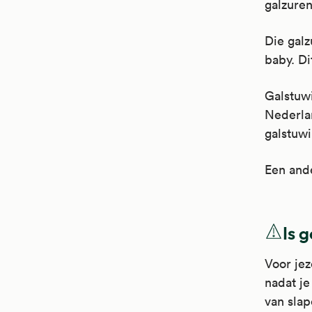
galzuren
Die galz
baby. Di
Galstuwi
Nederla
galstuwi
Een ande
Is 
Voor jez
nadat je
van sla