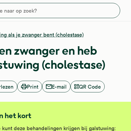
?
ng als je zwanger bent (cholestase)
ben zwanger en heb
stuwing (cholestase)
rlezen
Print
E-mail
QR Code
In het kort
 kunt deze behandelingen krijgen bij galstuwing: