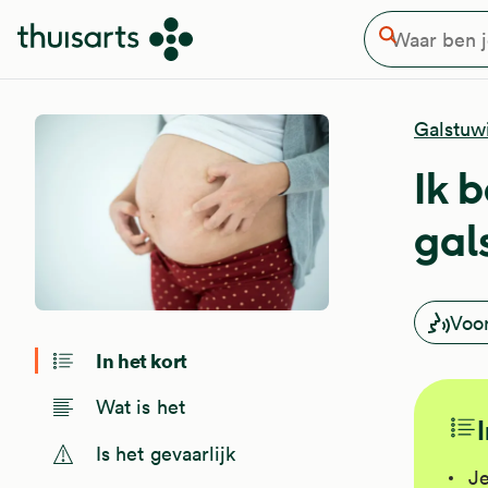
Waar ben je naar op zoek
Overslaan en naar de inhoud gaan
Zoeken
Galstuwi
Ik 
gal
Voo
In het kort
Wat is het
Is het gevaarlijk
Je