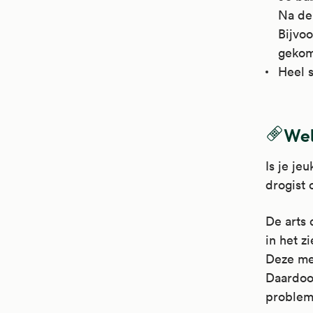
Na de
Bijvo
gekom
Heel 
Wel
Is je je
drogist 
De arts 
in het z
Deze med
Daardoor
probleme