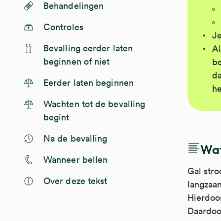
Behandelingen
Controles
Je
Bevalling eerder laten
Al
beginnen of niet
be
da
Eerder laten beginnen
he
Wachten tot de bevalling
begint
Na de bevalling
Wat
Wanneer bellen
Gal stro
Over deze tekst
langzaam
Hierdoor
Daardoor