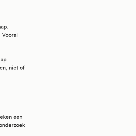
hap.
. Vooral
hap.
n, niet of
weken een
donderzoek