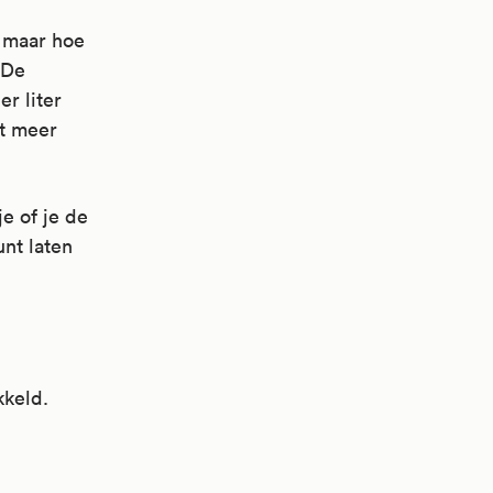
, maar hoe
 De
er liter
ft meer
je of je de
unt laten
kkeld.