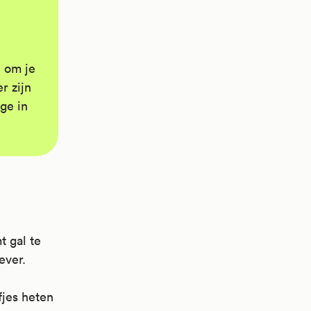
n om je
r zijn
ge in
t gal te
ever.
fjes heten