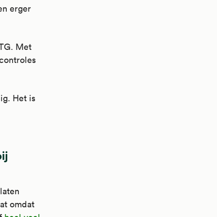
en erger
CTG. Met
controles
g. Het is
ij
 laten
dat omdat