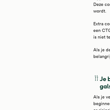
Deze con
wordt.
Extra co
een CTG 
is niet 
Als je d
belangri
Je 
gal
Als je v
beginnen