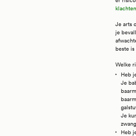
er risic
klachte
Je arts 
je beval
afwachte
beste is
Welke ri
Heb j
Je bab
baarm
baarm
galst
Je kun
zwange
Heb j