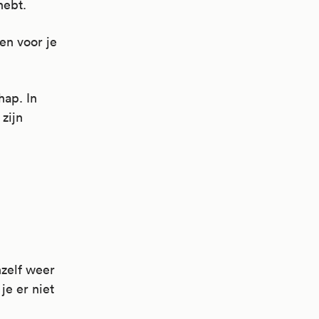
hebt.
en voor je
hap. In
zijn
nzelf weer
je er niet