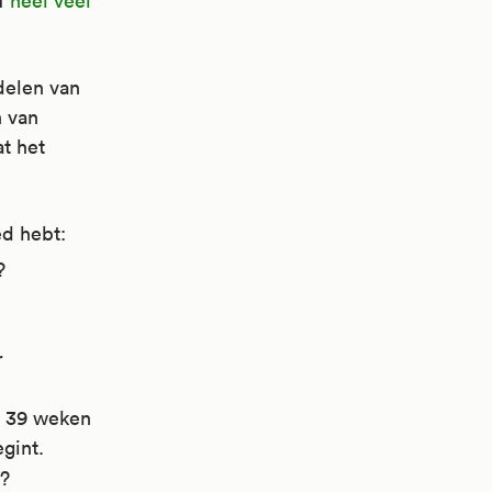
lf
heel veel
delen van
n van
at het
ed hebt:
?
r
je 39 weken
gint.
d?