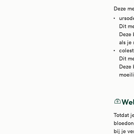
Deze med
ursod
Dit me
Deze b
als je
coles
Dit me
Deze b
moeil
Wel
Totdat j
bloedon
bij je v