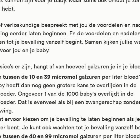
o’s kunnen zijn voor je baby. Maar soms ook omdat je ze
n
hebt.
of verloskundige bespreekt met jou de voordelen en na
ling eerder laten beginnen. En de voordelen en nadele
n tot je bevalling vanzelf begint. Samen kijken jullie w
 voor jou en je baby.
sico’s er zijn, hangt af van hoeveel galzuren je in je blo
tussen de 10 en 39 micromol
e
galzuren per liter bloed
y heeft dan nog geen grotere kans te overlijden in de
oeder. Ongeveer 1 van de 1000 baby's overlijdt in de
oeder. Dat is evenveel als bij een zwangerschap zonde
uwing.
t ervoor kiezen om je bevalling te laten beginnen als 
r bent. Je kunt ook wachten tot je bevalling vanzelf be
tussen de 40 en 99 micromol
e
galzuren per liter bloe