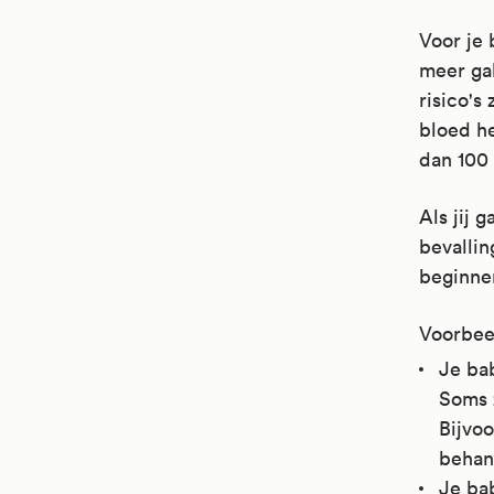
Voor je 
meer gal
risico's
bloed h
dan 100 
Als jij 
bevallin
beginnen
Voorbeel
Je ba
Soms 
Bijvo
behan
Je ba