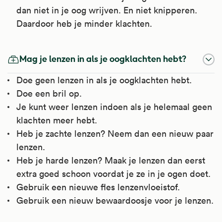
Kijk voor meer informatie op
dan niet in je oog wrijven. En niet knipperen.
bacteriën of om ontstoken ogen te
voorkomen na een oogoperatie.
verkoudheid, keelpijn, bijholteontsteking,
Apotheek.nl
.
Daardoor heb je minder klachten.
voorkomen, bijvoorbeeld na een operatie.
middenoorontsteking, oorpijn door
Kijk voor meer informatie op
gehoorgangontsteking, artrose, spierpijn,
Kijk voor meer informatie op
Apotheek.nl
.
gewrichtspijn en menstruatieklachten.
Apotheek.nl
.
Mag je lenzen in als je oogklachten hebt?
Kijk voor meer informatie op
Doe geen lenzen in als je oogklachten hebt.
Apotheek.nl
.
Doe een bril op.
Je kunt weer lenzen indoen als je helemaal geen
klachten meer hebt.
Heb je zachte lenzen? Neem dan een nieuw paar
lenzen.
Heb je harde lenzen? Maak je lenzen dan eerst
extra goed schoon voordat je ze in je ogen doet.
Gebruik een nieuwe fles lenzenvloeistof.
Gebruik een nieuw bewaardoosje voor je lenzen.