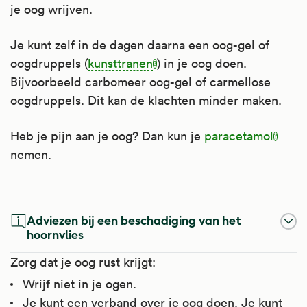
je oog wrijven.
Je kunt zelf in de dagen daarna een oog-gel of
oogdruppels (
kunsttranen
) in je oog doen.
Bijvoorbeeld carbomeer oog-gel of carmellose
oogdruppels. Dit kan de klachten minder maken.
Heb je pijn aan je oog? Dan kun je
paracetamol
nemen.
Kunsttranen
Chlooramfenicol
Ofloxacine In Het Oog
Paracetamol
Adviezen bij een beschadiging van het
In kunsttranen zit een bevochtigingsmiddel.
Chlooramfenicol is een antibioticum. Het
Ofloxacine is een chinolon-antibioticum. Het
Paracetamol werkt pijnstillend en
hoornvlies
werkt tegen veel soorten bacteriën.
doodt veel soorten bacteriën.
koortsverlagend.
Zorg dat je oog rust krijgt:
Artsen schrijven het voor bij droge ogen en
Wrijf niet in je ogen.
bij de ziekte van Sjögren.
Artsen schrijven chlooramfenicol in het oog
Artsen schrijven het voor bij ontstoken ogen
Het is te gebruiken bij verschillende soorten
Je kunt een verband over je oog doen. Je kunt
voor bij ontstoken ogen door infectie met
door infectie of om een infectie te
pijn zoals, hoofdpijn, migraine, koorts, griep,