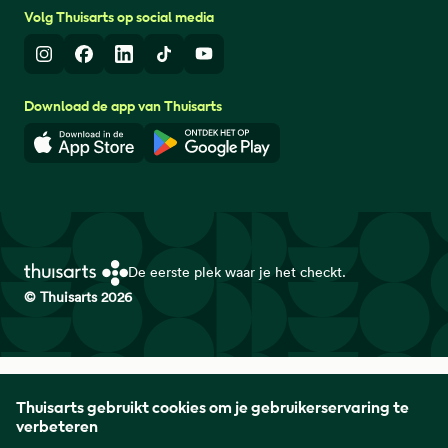
Volg Thuisarts op social media
Instagram
Facebook
LinkedIn
TikTok
Youtube
Download de app van Thuisarts
Download in de App Store
Download in de Google Play 
De eerste plek waar je het checkt.
© Thuisarts 2026
Thuisarts is een samenwerkingsverband van het Nederlands
Thuisarts gebruikt cookies om je gebruikerservaring te
Huisartsen Genootschap met de Federatie Medisch
verbeteren
Specialisten en Patiëntenfederatie Nederland.