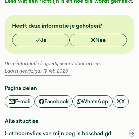
Lees wat een richtlijn is en hoe die wordt gemaakt
.
NHG
Heeft deze informatie je geholpen?
Vond je deze informatie nuttig?
Ja
Nee
Deze informatie is goedgekeurd door artsen.
Laatst gewijzigd: 19 feb 2026
Pagina delen
E-mail
Facebook
WhatsApp
X
Alle situaties
Het hoornvlies van mijn oog is beschadigd