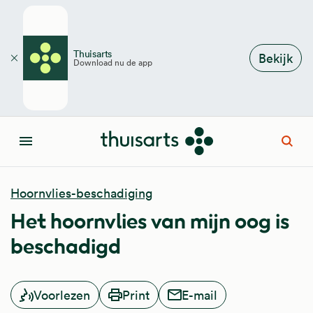
Overslaan en naar de inhoud gaan
Thuisarts
Bekijk
Download nu de app
Sluiten
Open
Menu
Hoornvlies-beschadiging
Het hoornvlies van mijn oog is
beschadigd
Voorlezen
Print
E-mail