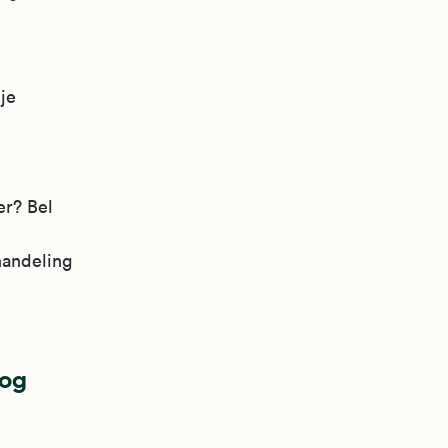
 je
er? Bel
handeling
oog