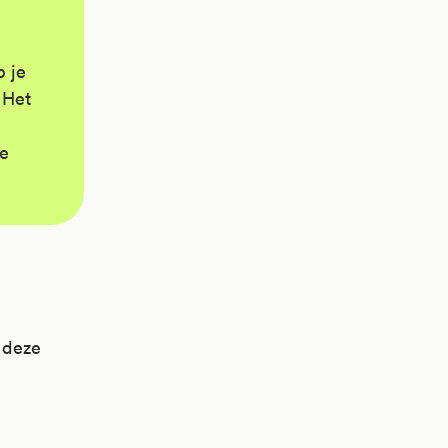
b je
 Het
je
n deze