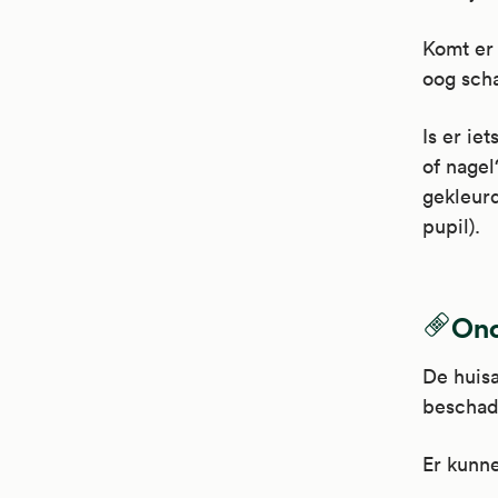
Komt er 
oog scha
Is er ie
of nagel
gekleurd
pupil).
Ond
De huisa
beschadi
Er kunne