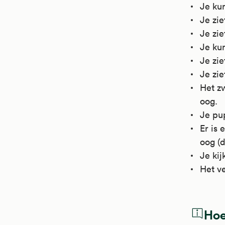
Je kun
Je zie
Je zie
Je kun
Je zie
Je ziet
Het zw
oog.
Je pup
Er is 
oog (d
Je kij
Het ve
Hoe