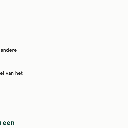
e andere
el van het
a een