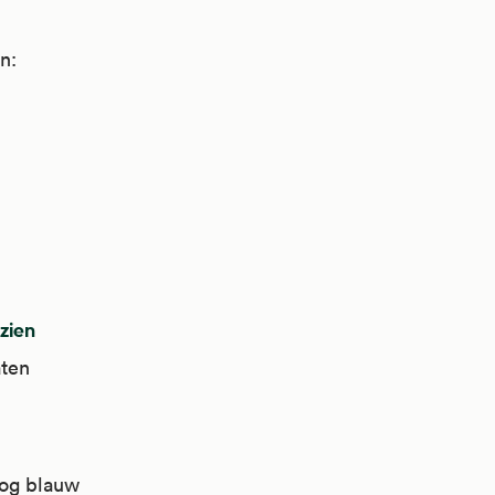
n:
 zien
aten
oog blauw