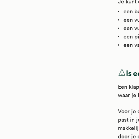
Je kunt 
een b
een vu
een vu
een pi
een va
Is 
Een klap
waar je 
Voor je 
past in 
makkeli
door je 