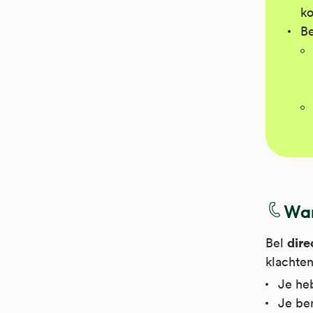
ko
Be
Wan
dire
Bel
klachten
Je heb
Je ben