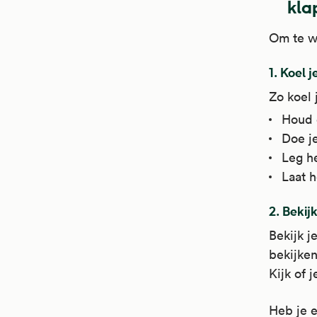
kla
Om te we
1. Koel 
Zo koel 
Houd 
Doe je
Leg h
Laat h
2. Bekij
Bekijk j
bekijken
Kijk of 
Heb je 