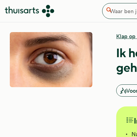
Waar ben je naar op zoek
Overslaan en naar de inhoud gaan
Zoeken
Klap op
Ik 
ge
Voo
Na