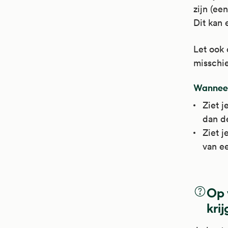
zijn (ee
Dit kan 
Let ook 
misschi
Wanneer
Ziet j
dan de
Ziet j
van ee
Op 
kri