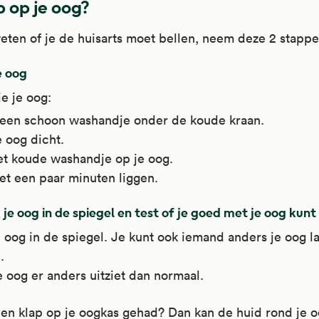
p op je oog?
ten of je de huisarts moet bellen, neem deze 2 stappe
je oog
je je oog:
een schoon washandje onder de koude kraan.
 oog dicht.
et koude washandje op je oog.
et een paar minuten liggen.
k je oog in de spiegel en test of je goed met je oog kunt
e oog in de spiegel. Je kunt ook iemand anders je oog l
.
je oog er anders uitziet dan normaal.
een klap op je oogkas gehad? Dan kan de huid rond je 