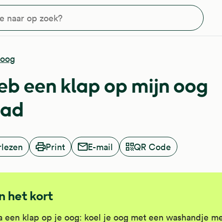
?
 oog
heb een klap op mijn oog
had
rlezen
Print
E-mail
QR Code
In het kort
 een klap op je oog: koel je oog met een washandje m