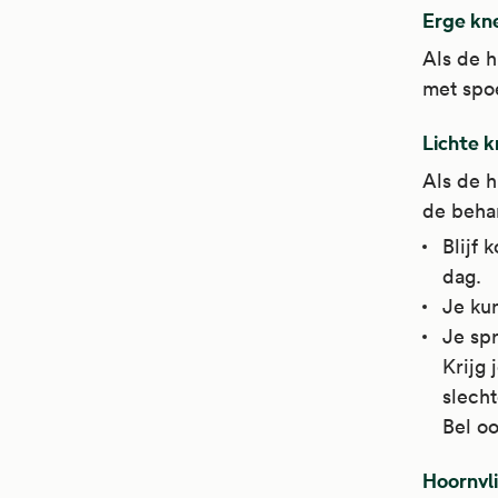
Erge kn
Als de h
met spo
Lichte 
Als de h
de beha
Blijf 
dag.
Je ku
Je spr
Krijg 
slecht
Bel oo
Hoornvl