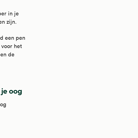
er in je
n zijn.
ld een pen
s voor het
 en de
 je oog
oog