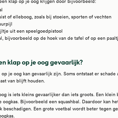
een klap op je oog krijgen door bijvoorbeeld:
al
ist of elleboog, zoals bij stoeien, sporten of vechten
urpijl
jltje uit een speelgoedpistool
l, bijvoorbeeld op de hoek van de tafel of op een paalt
een klap op je oog gevaarlijk?
 op je oog kan gevaarlijk zijn. Soms ontstaat er schade 
last van blijft houden.
oog is iets kleins gevaarlijker dan iets groots. Een klein 
je oogkas. Bijvoorbeeld een squashbal. Daardoor kan he
jk beschadigen. Een grote voetbal wordt beter tegen 
oogkas.