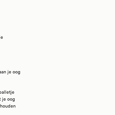
je
aan je oog
balletje
t je oog
gehouden