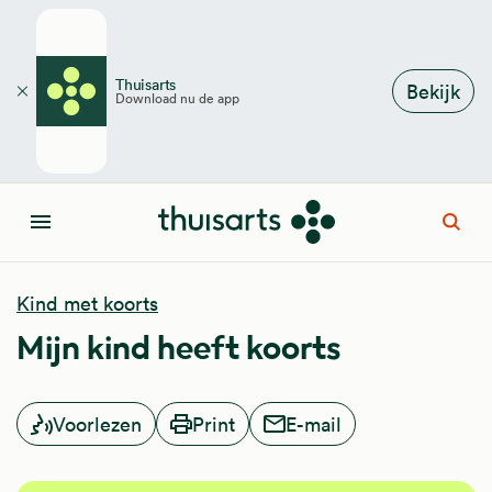
Overslaan en naar de inhoud gaan
Thuisarts
Bekijk
Download nu de app
Sluiten
Open
Menu
Kind met koorts
Mijn kind heeft koorts
Voorlezen
Print
E-mail