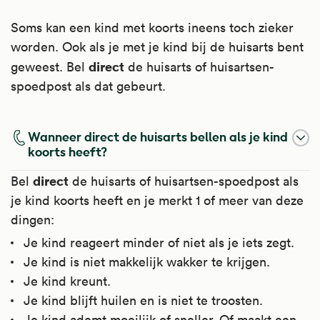
pijn zoals, hoofdpijn, migraine, koorts, griep,
Soms kan een kind met koorts ineens toch zieker
verkoudheid, keelpijn, bijholteontsteking,
worden. Ook als je met je kind bij de huisarts bent
middenoorontsteking, oorpijn door
direct
geweest. Bel
de huisarts of huisartsen-
gehoorgangontsteking, artrose, spierpijn,
spoedpost als dat gebeurt.
gewrichtspijn en menstruatieklachten.
Kijk voor meer informatie op
Apotheek.nl
.
Wanneer direct de huisarts bellen als je kind
koorts heeft?
direct
Bel
de huisarts of huisartsen-spoedpost als
je kind koorts heeft en je merkt 1 of meer van deze
dingen:
Je kind reageert minder of niet als je iets zegt.
Je kind is niet makkelijk wakker te krijgen.
Je kind kreunt.
Je kind blijft huilen en is niet te troosten.
Je kind ademt moeilijk of sneller. Of maakt een