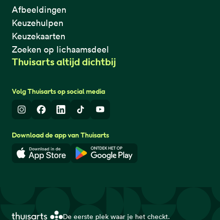
Afbeeldingen
Keuzehulpen
Keuzekaarten
Zoeken op lichaamsdeel
Thuisarts altijd dichtbij
Volg Thuisarts op social media
Instagram
Facebook
LinkedIn
TikTok
Youtube
Download de app van Thuisarts
Download in de App Store
Download in de Google Play 
De eerste plek waar je het checkt.