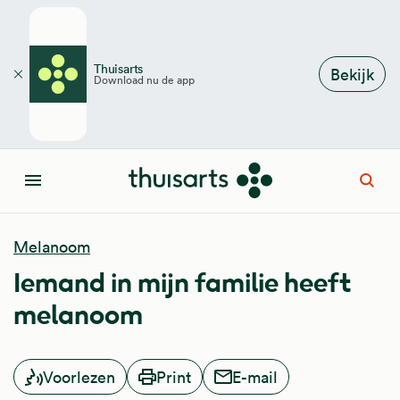
Overslaan en naar de inhoud gaan
Thuisarts
Bekijk
Download nu de app
Sluiten
Open
Menu
Melanoom
Iemand in mijn familie heeft
melanoom
Voorlezen
Print
E-mail