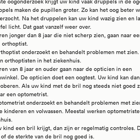
ste oogonderzoek krijgt uw kind vaak druppels in de og
ppels maken de pupillen groter. Zo kan het oog beter 
erzocht. Na het druppelen kan uw kind wazig zien en l
fel licht. Dat gaat vanzelf weer over.
en jonger dan 8 jaar die niet scherp zien, gaan naar ee
 orthoptist.
rthoptist onderzoekt en behandelt problemen met zien.
 orthoptisten in het ziekenhuis.
ren van
8 jaar en ouder gaan naar de opticien in een
nwinkel. De opticien doet een oogtest. Uw kind kan dan
roberen. Als uw kind met de bril nog steeds niet goed zi
ar een optometrist.
ptometrist onderzoekt en behandelt problemen met zie
e kinderen en volwassen. Meestal werken optometristen
huis.
 kind een bril krijgt, dan zijn er regelmatig controles. D
 of de sterkte van de bril nog goed is.