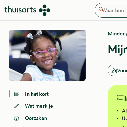
Waar ben je naar op zoek
Overslaan en naar de inhoud gaan
Zoeken
Minder 
Mij
Voo
In het kort
Wat merk je
Al
Oorzaken
Uw