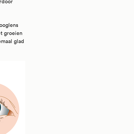
erdoor
 ooglens
t groeien
lemaal glad