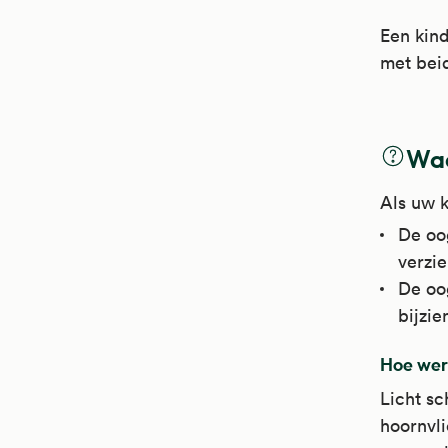
Een kind
met beid
Waa
Als uw k
De oog
verzie
De oog
bijzie
Hoe wer
Licht sc
hoornvli