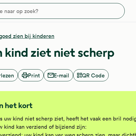
?
goed zien bij kinderen
n kind ziet niet scherp
rlezen
Print
E-mail
QR Code
In het kort
s uw kind niet scherp ziet, heeft het vaak een bril nodi
 kind kan verziend of bijziend zijn:
verziend: uw kind kan ver weg scherp zien, maar dichtb