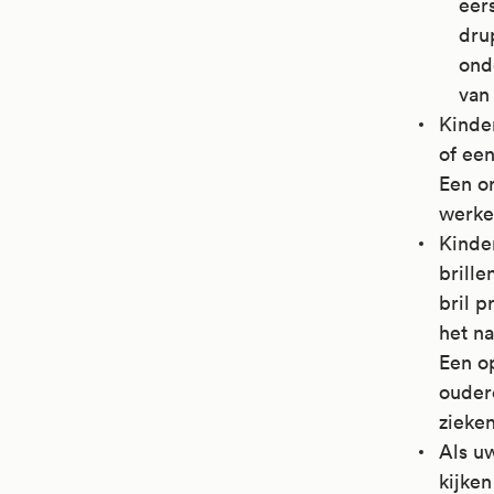
eer
dru
ond
van 
Kinder
of een
Een o
werken
Kinde
brille
bril p
het na
Een o
ouder
zieken
Als uw
kijken