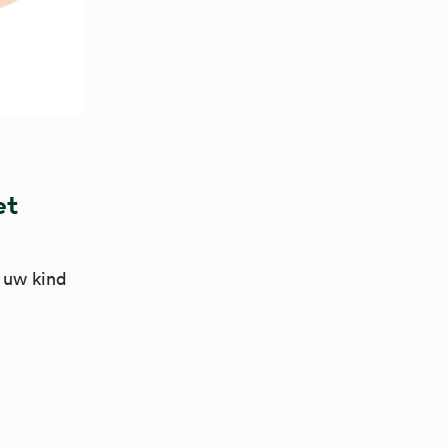
et
 uw kind