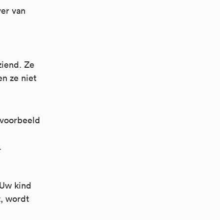
ver van
ziend. Ze
en ze niet
ijvoorbeeld
.
Uw kind
t, wordt