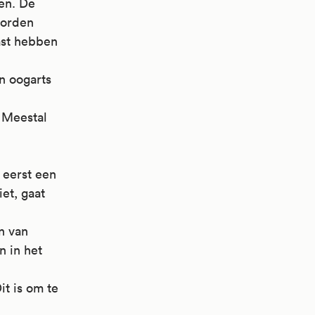
en. De
worden
ast hebben
n oogarts
 Meestal
 eerst een
et, gaat
n van
 in het
it is om te