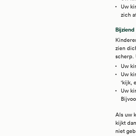
Uw kin
zich a
Bijziend
Kinderen
zien dic
scherp. 
Uw kin
Uw kin
'kijk, 
Uw ki
Bijvoo
Als uw k
kijkt da
niet geb