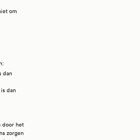
niet om
n:
s dan
 is dan
n door het
ens zorgen