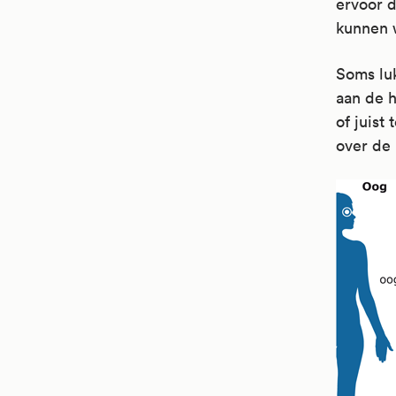
ervoor d
kunnen 
Soms luk
aan de h
of juist
over de 