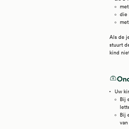
met
die
met 
Als de j
stuurt d
kind nie
Ond
Uw ki
Bij
lett
Bij
van