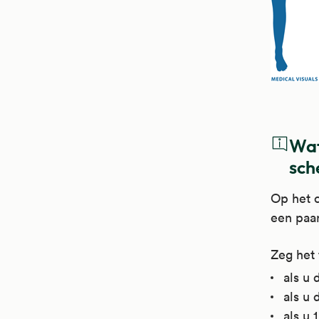
Wat
sch
Op het 
een paar
Zeg het 
als u 
als u 
als u 