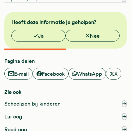
NHG
Heeft deze informatie je geholpen?
Vond je deze informatie nuttig?
Ja
Nee
Pagina delen
E-mail
Facebook
WhatsApp
X
Zie ook
Scheelzien bij kinderen
Lui oog
Rood oog