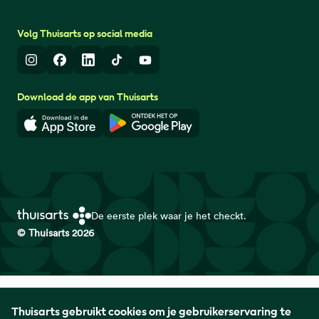
Volg Thuisarts op social media
Instagram
Facebook
LinkedIn
TikTok
Youtube
Download de app van Thuisarts
Download in de App Store
Download in de Google Play 
De eerste plek waar je het checkt.
© Thuisarts 2026
Thuisarts is een samenwerkingsverband van het Nederlands
Thuisarts gebruikt cookies om je gebruikerservaring te
Huisartsen Genootschap met de Federatie Medisch