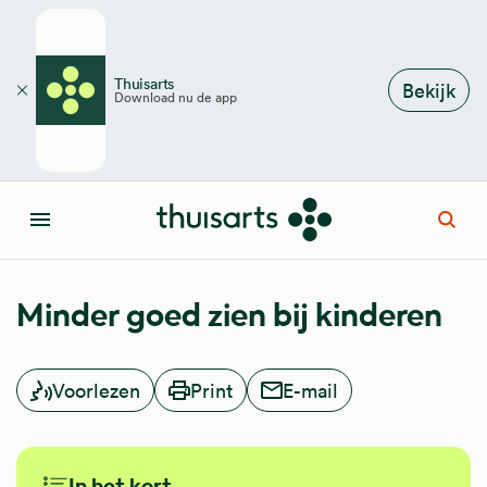
Overslaan en naar de inhoud gaan
Thuisarts
Bekijk
Download nu de app
Sluiten
Open
Menu
Minder goed zien bij kinderen
Voorlezen
Print
E-mail
In het kort