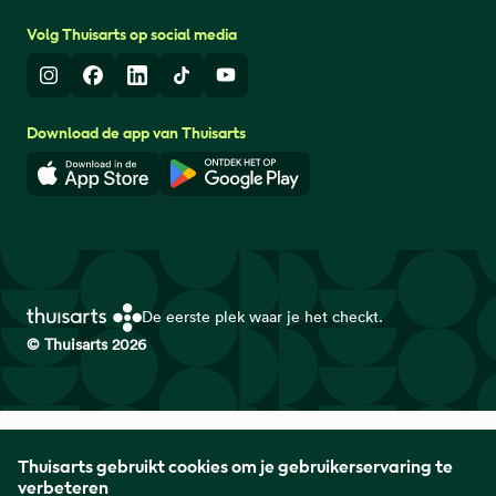
Volg Thuisarts op social media
Instagram
Facebook
LinkedIn
TikTok
Youtube
Download de app van Thuisarts
Download in de App Store
Download in de Google Play 
De eerste plek waar je het checkt.
© Thuisarts 2026
Thuisarts is een samenwerkingsverband van het Nederlands
Thuisarts gebruikt cookies om je gebruikerservaring te
Huisartsen Genootschap met de Federatie Medisch
verbeteren
Specialisten en Patiëntenfederatie Nederland.