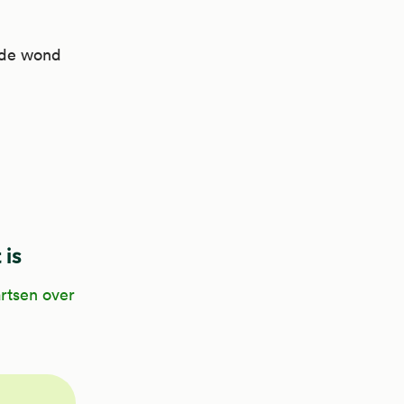
f de wond
 is
artsen over