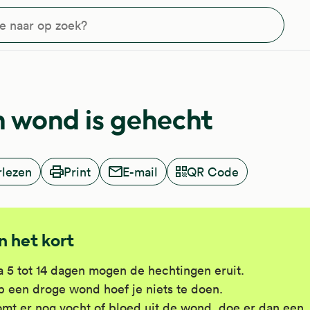
?
n wond is gehecht
rlezen
Print
E-mail
QR Code
In het kort
 5 tot 14 dagen mogen de hechtingen eruit.
 een droge wond hoef je niets te doen.
mt er nog vocht of bloed uit de wond, doe er dan een