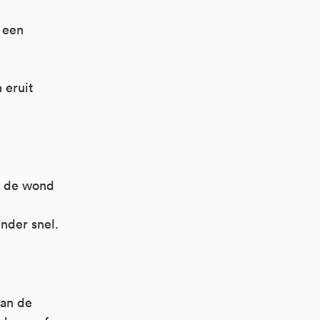
 een
 eruit
p de wond
nder snel.
kan de