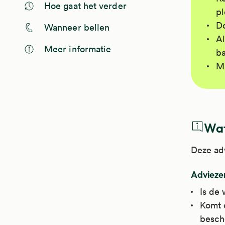
Hoe gaat het verder
pl
Do
Wanneer bellen
Al
Meer informatie
b
M
Wat
Deze adv
Adviezen
Is de
Komt 
besch