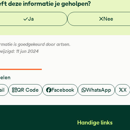
ft deze informatie je geholpen?
 je deze informatie nuttig?
Ja
Nee
rmatie is goedgekeurd door artsen.
wijzigd: 11 jun 2024
delen
il
QR Code
Facebook
WhatsApp
X
Handige links