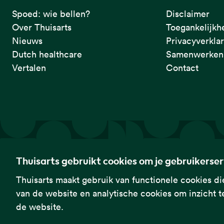
Spoed: wie bellen?
Disclaimer
Over Thuisarts
Toegankelijkh
Nieuws
Privacyverkla
Dutch healthcare
Samenwerken 
Vertalen
Contact
De eerste plek waar je het checkt.
Thuisarts gebruikt cookies om je gebruikerse
Thuisarts maakt gebruik van functionele cookies die
van de website en analytische cookies om inzicht te
Thuisarts is een samenwerkingsverband van het Nederlands Huisa
de website.
Federatie Medisch Specialisten en Patiëntenfederatie Nederland.