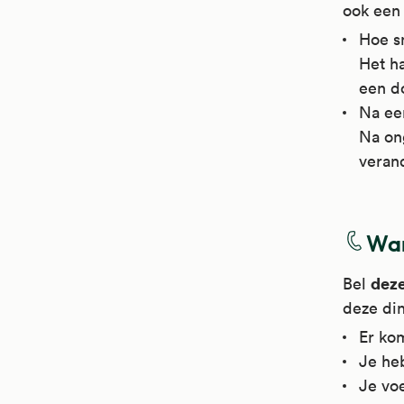
ook een 
Hoe sn
Het ha
een do
Na ee
Na ong
verand
Wan
deze
Bel
deze di
Er kom
Je heb
Je voe