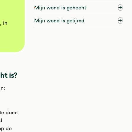
Mijn wond is gehecht
Mijn wond is gelijmd
, in
ht is?
en:
te doen.
d
op de