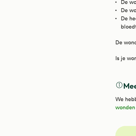
De won
De wo
De he
bloed
De wond 
Is je wo
Mee
We hebb
wonden 
NHG