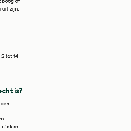
leboog of
uit zijn.
5 tot 14
cht is?
doen.
en
litteken