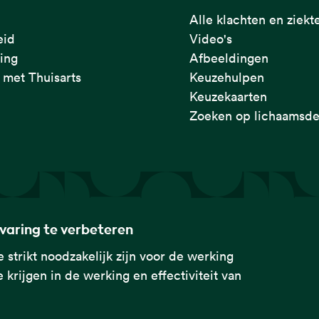
Alle klachten en ziekt
eid
Video's
ring
Afbeeldingen
met Thuisarts
Keuzehulpen
Keuzekaarten
Zoeken op lichaamsde
rvaring te verbeteren
 strikt noodzakelijk zijn voor de werking
 krijgen in de werking en effectiviteit van
rtsen Genootschap met de
naar startpagina