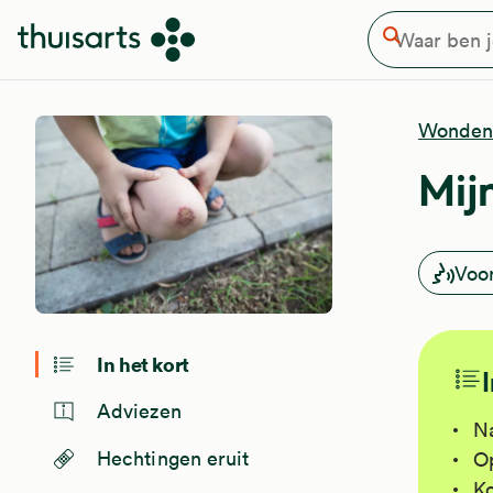
Waar ben je naar op zoek
Overslaan en naar de inhoud gaan
Zoeken
Wonden
Mij
Voo
In het kort
Adviezen
Na
Hechtingen eruit
Op
Ko