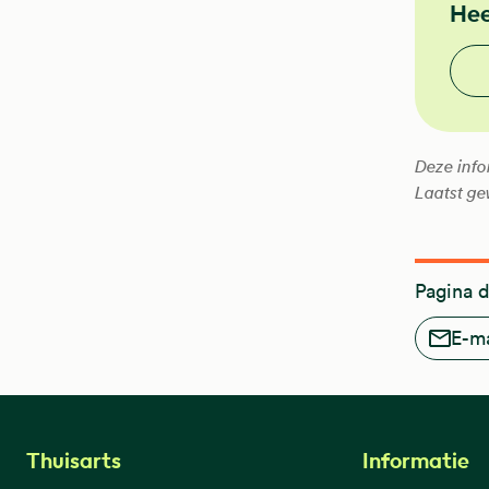
Hee
Vond
Deze info
Laatst ge
Pagina 
E-ma
Thuisarts
Informatie