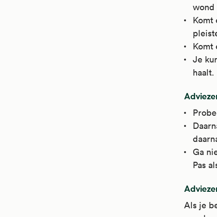
wond 
Komt 
pleist
Komt 
Je kun
haalt.
Advieze
Probe
Daarn
daarn
Ga ni
Pas al
Advieze
Als je 