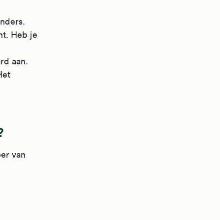
anders.
nt. Heb je
rd aan.
Het
?
eer van