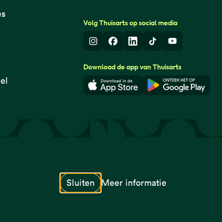
es
Volg Thuisarts op social media
Instagram
Facebook
LinkedIn
TikTok
Youtube
Download de app van Thuisarts
el
Download in de App Store
Download i
© Thuisarts 2026
Sluiten
Meer informatie
naar startpagina
naar startpagina