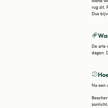
wond wee
rug zit.
Dus bijv
Wan
De arts 
dagen. D
Hoe
Na een w
Bescher
zonlicht