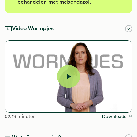
behandelen met mebendazol.
Video Wormpjes
Video
afspelen
The length of the video is
02:19 minuten
Downloads