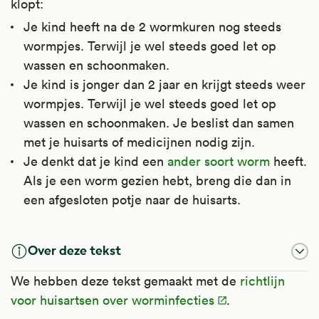
klopt:
voedingsstoffen verhindert.
Je kind heeft na de 2 wormkuren nog steeds
Het is te gebruiken bij verschillende
wormpjes. Terwijl je wel steeds goed let op
worminfecties, zoals aarsmaden, spoelworm,
wassen en schoonmaken.
zweepworm, mijnworm en (varkens)lintworm.
Je kind is jonger dan 2 jaar en krijgt steeds weer
Ook is het te gebruiken bij sommige andere
wormpjes. Terwijl je wel steeds goed let op
worminfecties die vooral in de tropen
wassen en schoonmaken. Je beslist dan samen
voorkomen.
met je huisarts of medicijnen nodig zijn.
Je denkt dat je kind een
ander soort worm
heeft.
Kijk voor meer informatie op
Als je een worm gezien hebt, breng die dan in
Apotheek.nl
.
een afgesloten potje naar de huisarts.
Over deze tekst
We hebben deze tekst gemaakt met de
richtlijn
voor huisartsen over worminfecties
.