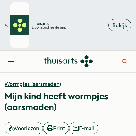
Overslaan en naar de inhoud gaan
Thuisarts
Bekijk
Download nu de app
Sluiten
Open
Menu
Wormpjes (aarsmaden)
Mijn kind heeft wormpjes
(aarsmaden)
Voorlezen
Print
E-mail