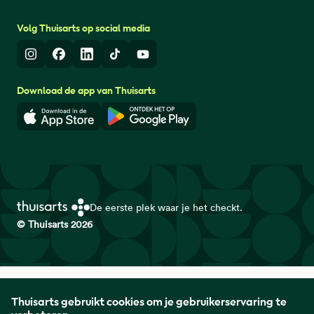
Volg Thuisarts op social media
Instagram
Facebook
LinkedIn
TikTok
Youtube
Download de app van Thuisarts
Download in de App Store
Download in de Google Play 
De eerste plek waar je het checkt.
© Thuisarts 2026
Thuisarts is een samenwerkingsverband van het Nederlands
Thuisarts gebruikt cookies om je gebruikerservaring te
Huisartsen Genootschap met de Federatie Medisch