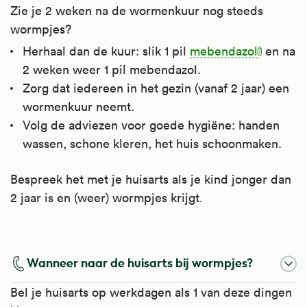
Zie je 2 weken na de wormenkuur nog steeds
Het is te gebruiken bij verschillende
wormpjes?
worminfecties, zoals aarsmaden, spoelworm,
zweepworm, mijnworm en (varkens)lintworm.
Herhaal dan de kuur: slik 1 pil
mebendazol
en na
Ook is het te gebruiken bij sommige andere
2 weken weer 1 pil mebendazol.
worminfecties die vooral in de tropen
Zorg dat iedereen in het gezin (vanaf 2 jaar) een
voorkomen.
wormenkuur neemt.
Volg de adviezen voor goede hygiëne: handen
Kijk voor meer informatie op
wassen, schone kleren, het huis schoonmaken.
Apotheek.nl
.
Bespreek het met je huisarts als je kind jonger dan
2 jaar is en (weer) wormpjes krijgt.
Mebendazol
Wanneer naar de huisarts bij wormpjes?
Mebendazol doodt wormen, wormeieren en
Bel je huisarts op werkdagen als 1 van deze dingen
larven, doordat het de opname van