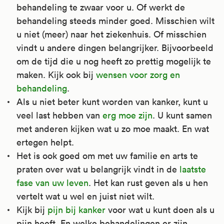
behandeling te zwaar voor u. Of werkt de
hoofdpijn en menstruatieklachten, zoals veel
behandeling steeds minder goed. Misschien wilt
bloedverlies bij de menstruatie. Het wordt
u niet (meer) naar het ziekenhuis. Of misschien
soms ook gebruikt bij artrose, spierpijn en
vindt u andere dingen belangrijker. Bijvoorbeeld
klachten door griep of verkoudheid.
om de tijd die u nog heeft zo prettig mogelijk te
Kijk voor meer informatie op
maken. Kijk ook bij
wensen voor zorg en
Apotheek.nl
.
behandeling
.
Als u niet beter kunt worden van kanker, kunt u
veel last hebben van
erg moe zijn
. U kunt samen
met anderen kijken wat u zo moe maakt. En wat
ertegen helpt.
Het is ook goed om met uw familie en arts te
praten over wat u belangrijk vindt in de
laatste
fase van uw leven
. Het kan rust geven als u hen
vertelt wat u wel en juist niet wilt.
Kijk bij
pijn bij kanker
voor wat u kunt doen als u
pijn heeft. En welke behandelingen er zijn.