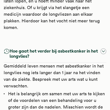
laten lopen, en u hoeft minder vaak naar het
ziekenhuis. Of u krijgt via het slangetje een
medicijn waardoor de longvliezen aan elkaar
plakken. Hierdoor kan het vocht niet meer terug
komen.
Ibuprofen
Hoe gaat het verder bij asbestkanker in het
Ibuprofen is een ontstekingsremmende
longvlies?
pijnstiller. Dit soort pijnstillers wordt ook wel
Gemiddeld leven mensen met asbestkanker in het
NSAID genoemd. Het werkt pijnstillend,
longvlies nog iets langer dan 1 jaar na het vinden
ontstekingsremmend en koortsverlagend.
van de ziekte. Bespreek met uw arts wat u kunt
verwachten.
Het is te gebruiken bij pijn waarbij ook
Het is belangrijk om samen met uw arts te kijken
sprake is van een ontsteking, zoals bij
of de voordelen van een behandeling voor u
gewrichtspijn, reumatoïde artritis, ziekte van
groter zijn dan de nadelen. Misschien wordt de
Bechterew en jicht. Bovendien bij migraine,