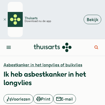
Overslaan en naar de inhoud gaan
Thuisarts
Bekijk
Download nu de app
Sluiten
Open
Menu
Asbestkanker in het longvlies of buikvlies
Ik heb asbestkanker in het
longvlies
Voorlezen
Print
E-mail