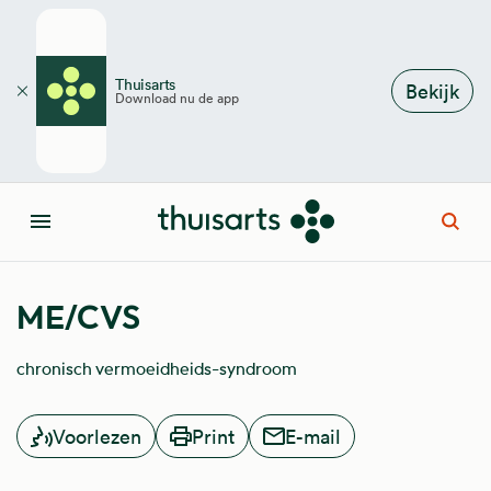
Overslaan en naar de inhoud gaan
Thuisarts
Bekijk
Download nu de app
Sluiten
Open
Menu
ME/CVS
chronisch vermoeidheids-syndroom
Voorlezen
Print
E-mail