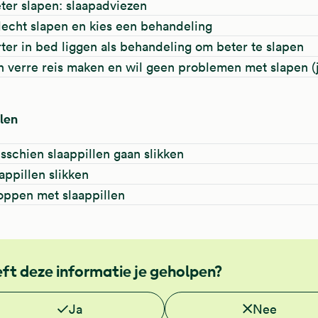
eter slapen: slaapadviezen
 slecht slapen en kies een behandeling
rter in bed liggen als behandeling om beter te slapen
n verre reis maken en wil geen problemen met slapen (j
len
isschien slaappillen gaan slikken
aappillen slikken
toppen met slaappillen
ft deze informatie je geholpen?
 je deze informatie nuttig?
Ja
Nee