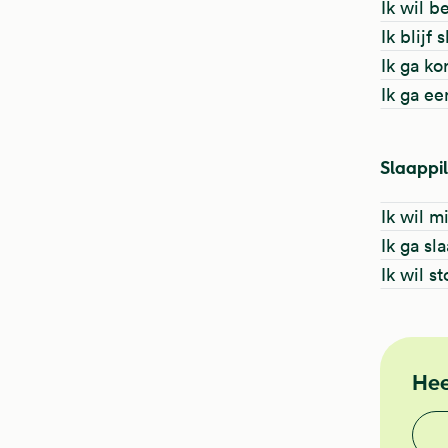
Ik wil b
Ik blijf
Ik ga ko
Ik ga ee
Slaappil
Ik wil m
Ik ga sl
Ik wil s
NHG
Hee
Vond