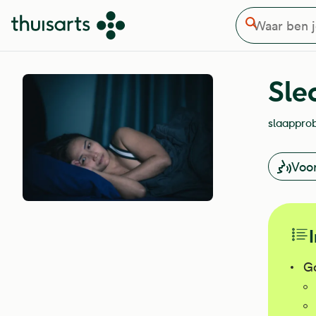
Waar ben je naar op zoek
Overslaan en naar de inhoud gaan
Zoeken
Sle
slaappro
Voo
Go