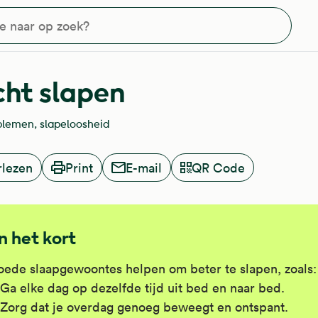
?
cht slapen
blemen
slapeloosheid
rlezen
Print
E-mail
QR Code
In het kort
ede slaapgewoontes helpen om beter te slapen, zoals:
Ga elke dag op dezelfde tijd uit bed en naar bed.
Zorg dat je overdag genoeg beweegt en ontspant.