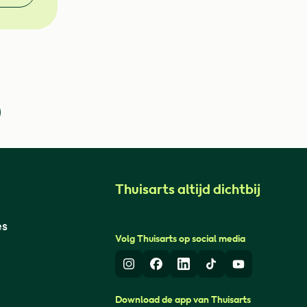
Thuisarts altijd dichtbij
es
Volg Thuisarts op social media
Instagram
Facebook
LinkedIn
TikTok
Youtube
Download de app van Thuisarts