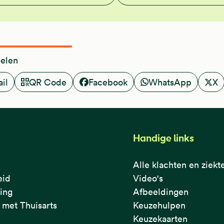
delen
il
QR Code
Facebook
WhatsApp
X
Handige links
Alle klachten en ziekt
eid
Video's
ring
Afbeeldingen
met Thuisarts
Keuzehulpen
Keuzekaarten