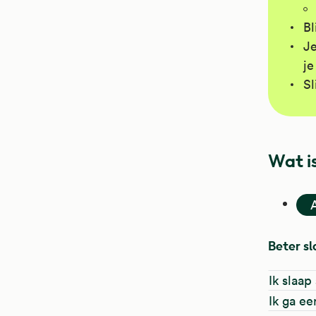
Bl
Je
je
Sl
Wat is
Beter s
Ik slaap
Ik ga ee