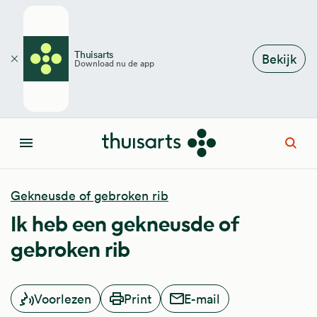
Overslaan en naar de inhoud gaan
Thuisarts
Bekijk
Download nu de app
Sluiten
Open
Menu
Gekneusde of gebroken rib
Ik heb een gekneusde of
gebroken rib
Voorlezen
Print
E-mail