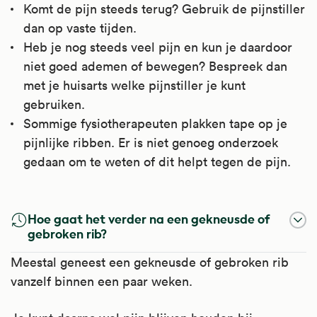
Komt de pijn steeds terug? Gebruik de pijnstiller
dan op vaste tijden.
Heb je nog steeds veel pijn en kun je daardoor
niet goed ademen of bewegen? Bespreek dan
met je huisarts welke pijnstiller je kunt
gebruiken.
Sommige fysiotherapeuten plakken tape op je
pijnlijke ribben. Er is niet genoeg onderzoek
gedaan om te weten of dit helpt tegen de pijn.
Paracetamol
Hoe gaat het verder na een gekneusde of
Paracetamol werkt pijnstillend en
gebroken rib?
koortsverlagend.
Meestal geneest een gekneusde of gebroken rib
vanzelf binnen een paar weken.
Het is te gebruiken bij verschillende soorten
pijn zoals, hoofdpijn, migraine, koorts, griep,