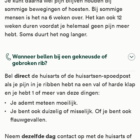
Je kunt daarna wel pijn blijven houden bij
verkoudheid, keelpijn, bijholteontsteking,
sommige bewegingen of hoesten. Bij sommige
middenoorontsteking, oorpijn door
mensen is het na 6 weken over. Het kan ook 12
gehoorgangontsteking, artrose, spierpijn,
weken duren voordat je helemaal geen pijn meer
gewrichtspijn en menstruatieklachten.
hebt. Soms duurt het nog langer.
Kijk voor meer informatie op
Apotheek.nl
.
Wanneer bellen bij een gekneusde of
gebroken rib?
direct
Bel
de huisarts of de huisartsen-spoedpost
als je pijn in je ribben hebt na een val of harde klap
en je hebt 1 of meer van deze dingen:
Je ademt meteen moeilijk.
Je bent ook duizelig of misselijk. Of je bent ook
flauwgevallen.
dezelfde dag
Neem
contact op met de huisarts of