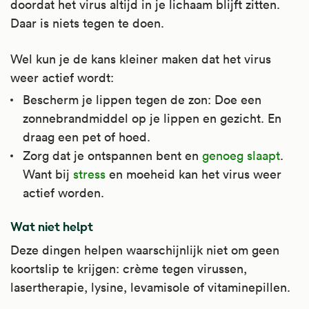
soms gebruikt bij vergiftiging, om de darmen
gebruikt. De belangrijkste aandoeningen
doordat het virus altijd in je lichaam blijft zitten.
Kijk voor meer informatie op
Kijk voor meer informatie op
snel leeg te maken, bij
waarbij het kan worden toegepast zijn
Daar is niets tegen te doen.
Apotheek.nl
Apotheek.nl
.
.
prikkelbaredarmsyndroom met verstopping
eczeem, jeuk, koortslip, wondverzorging,
en een verstopping of darmafsluiting in de
zoals bij doorligwonden en herpes genitalis
Wel kun je de kans kleiner maken dat het virus
laatste levensfase (palliatieve zorg).
en bij kapotte mondhoeken.
weer actief wordt:
Bescherm je lippen tegen de zon: Doe een
Kijk voor meer informatie op
Kijk voor meer informatie op
zonnebrandmiddel op je lippen en gezicht. En
Apotheek.nl
Apotheek.nl
.
.
draag een pet of hoed.
Zorg dat je ontspannen bent en
genoeg slaapt
.
Want bij
stress
en moeheid kan het virus weer
actief worden.
Wat niet helpt
Deze dingen helpen waarschijnlijk niet om geen
koortslip te krijgen: crème tegen virussen,
lasertherapie, lysine, levamisole of vitaminepillen.