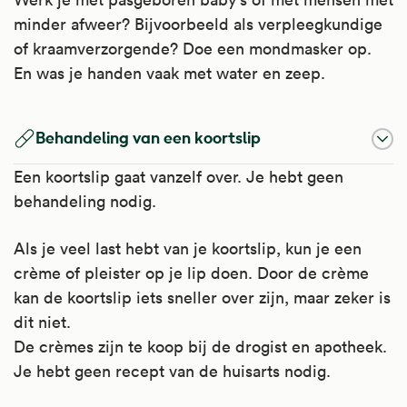
een behandeling bij kanker.
minder afweer? Bijvoorbeeld als verpleegkundige
Ook wordt het gebruikt om een tekort aan
of kraamverzorgende? Doe een mondmasker op.
lichaamseigen bijnierschorshormonen aan
En was je handen vaak met water en zeep.
te vullen. Zoals bij de bijnierziekten de
ziekte van Addison, de ziekte van Cushing
en het adrenogenitaal syndroom. Als het
Behandeling van een koortslip
op deze manier gebruikt wordt heet het
substitutietherapie.
Een koortslip gaat vanzelf over. Je hebt geen
behandeling nodig.
Ziektes waarbij prednison wordt gebruikt
zijn:
Als je veel last hebt van je koortslip, kun je een
crème of pleister op je lip doen. Door de crème
Kijk voor meer informatie op
kan de koortslip iets sneller over zijn, maar zeker is
Apotheek.nl
.
dit niet.
De crèmes zijn te koop bij de drogist en apotheek.
Je hebt geen recept van de huisarts nodig.