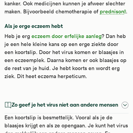
kanker. Ook medicijnen kunnen je afweer slechter
maken. Bijvoorbeeld chemotherapie of
prednison
.
Als je erge eczeem hebt
Heb je erg
eczeem door erfelijke aanleg
? Dan heb
je een hele kleine kans op een erge ziekte door
een koortslip. Door het virus komen er blaasjes in
een eczeemplek. Daarna komen er ook blaasjes op
de rest van je huid. Je hebt koorts en wordt erg
ziek. Dit heet eczema herpeticum.
Prednison
Zo geef je het virus niet aan andere mensen
Prednison is een bijnierschorshormoon, ook
Een koortslip is besmettelijk. Vooral als je de
wel corticosteroïd genoemd.
blaasjes krijgt en als ze opengaan. Je kunt het virus
Bijnierschorshormonen remmen ontstekingen