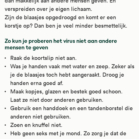
dan makkelijk aan andere mensen geven. En
en overgevoeligheidsreacties. Ze zijn ook
verspreiden over je eigen lichaam.
nodig om energie, mineralen en zouten vrij te
Zijn de blaasjes opgedroogd en komt er een
maken en op te slaan.
korstje op? Dan ben je veel minder besmettelijk.
Artsen schrijven prednison voor bij:
Zo kun je proberen het virus niet aan andere
Ziektes met ernstige ontstekingen.
mensen te geven
Bijvoorbeeld luchtwegontstekingen (zoals
Raak de koortslip niet aan.
COPD), reumatische aandoeningen (zoals
Was je handen vaak met water en zeep. Zeker als
reuma, polymyalgie en jichtaanvallen),
je de blaasjes toch hebt aangeraakt. Droog je
darmziekten (namelijk colitis ulcerosa en
handen erna goed af.
de ziekte van Crohn), het syndroom van
Maak kopjes, glazen en bestek goed schoon.
Sjögren, bepaalde oogontstekingen,
Laat ze niet door anderen gebruiken.
clusterhoofdpijn, lupus erythematodes
Gebruik een handdoek en een tandenborstel die
(LE), ernstige huidontstekingen (zoals bij
anderen niet gebruiken.
lepra), bepaalde bloedziekten (zoals de
Zoen en knuffel niet.
bloedstollingsziekte ITP), de ziekte van
Heb geen seks met je mond. Zo zorg je dat de
Duchenne (spierziekte), Bellverlamming