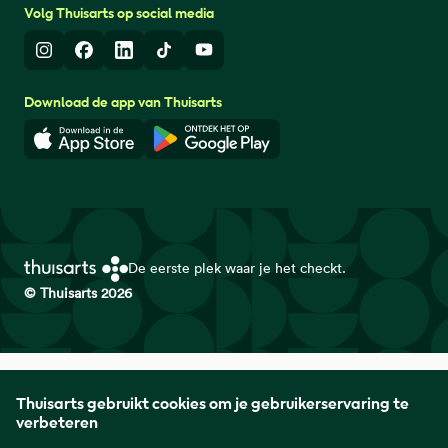
Volg Thuisarts op social media
Instagram
Facebook
LinkedIn
TikTok
Youtube
Download de app van Thuisarts
Download in de App Store
Download in de Google Play 
De eerste plek waar je het checkt.
© Thuisarts 2026
Thuisarts is een samenwerkingsverband van het Nederlands
Thuisarts gebruikt cookies om je gebruikerservaring te
Huisartsen Genootschap met de Federatie Medisch
verbeteren
Specialisten en Patiëntenfederatie Nederland.