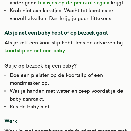
ander geen
blaasjes op de penis of vagina
krijgt.
(een vorm van gezichtsverlamming), bij
Krab niet aan korstjes. Wacht tot korstjes er
nierziektes, zoals het nefrotisch syndroom
vanzelf afvallen. Dan krijg je geen littekens.
en bij netelroos. Ook bij ontstekingen bij
tuberculose (van het hartzakje en van de
Als je net een baby hebt of op bezoek gaat
hersenen) en een bepaalde spierziekte
Als je zelf een koortslip hebt: lees de adviezen bij
(idiopathische inflammatoire myopathie).
koortslip en net een baby
.
Bij ontstekingsziekten wordt het op
verschillende manieren gebruikt: in een
Ga je op bezoek bij een baby?
hoge dosering voor een paar dagen tot
Doe een pleister op de koortslip of een
weken (stootkuur) en in een lagere
mondmasker op.
dosering voor meerdere maanden
Was je handen met water en zeep voordat je de
(langdurige behandeling). Artsen schrijven
baby aanraakt.
het meestal voor als stootkuur.
Kus de baby niet.
Prednison wordt ook gebruikt om
afstotingsreacties tegen te gaan. Na
Werk
orgaantransplantaties en als onderdeel van
Werk je met pasgeboren baby's of met mensen met