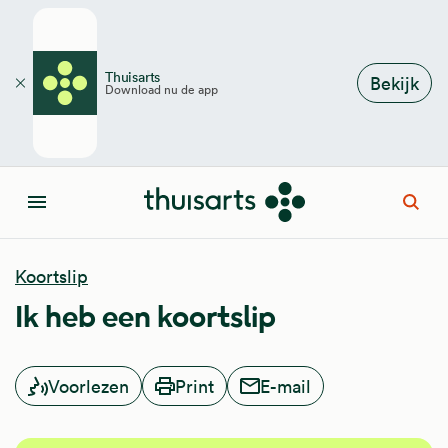
Overslaan en naar de inhoud gaan
Thuisarts
Bekijk
Download nu de app
Sluiten
Open
Menu
Koortslip
Ik heb een koortslip
Voorlezen
Print
E-mail