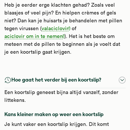
Heb je eerder erge klachten gehad? Zoals veel
blaasjes of veel pijn? En hielpen crèmes of gels
niet? Dan kan je huisarts je behandelen met pillen
tegen virussen (
valaciclovir
of
aciclovir om in te nemen
). Het is het beste om
meteen met de pillen te beginnen als je voelt dat
je een koortslip gaat krijgen.
Macrogol
Valaciclovir
Zinkoxide Op De Huid
Aciclovir Om In Te Nemen
Aciclovir Op De Huid
Hoe gaat het verder bij een koortslip?
Macrogol is een laxeermiddel.
Valaciclovir is een virusremmer.
Zinkoxide beschermt de huid en werkt licht
Aciclovir is een virusremmer.
Aciclovir is een virusremmer. Het is te
Een koortslip geneest bijna altijd vanzelf, zonder
indrogend. Afhankelijk van de basis waarin
gebruiken bij koortslip en bij gordelroos in
Het is te gebruiken bij verstopping (in de
Artsen schrijven het voor bij herpes genitalis,
Artsen schrijven het voor bij herpes genitalis,
littekens.
het is verwerkt, werkt het ook jeukstillend en
de gezichtszenuw rond de ogen en het
laatste levensfase), of om het laatste deel van
gordelroos, een koortslip en andere
gordelroos, een koortslip, waterpokken (bij
verkoelend.
voorhoofd.
Kans kleiner maken op weer een koortslip
de darm leeg te maken voor een
virusinfecties. Soms om virusinfecties te
volwassenen) en andere virusinfecties. Soms
Kijk voor meer informatie op
darmonderzoek of darmoperatie. Het wordt
voorkomen.
Zinkoxide wordt bij veel huidaandoeningen
om virusinfecties te voorkomen.
Je kunt vaker een koortslip krijgen. Dit komt
Apotheek.nl
.