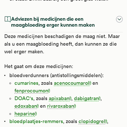
Ze schrijven het soms voor bij kinderen met
Artsen schrijven het voor bij botontkalking
osteogenesis imperfecta (brozebottenziekte).
(osteoporose) en de ziekte van Paget. Ze
Adviezen bij medicijnen die een
schrijven het soms voor bij kinderen met
maagbloeding erger kunnen maken
Kijk voor meer informatie op
osteogenesis imperfecta (brozebottenziekte).
Apotheek.nl
.
Deze medicijnen beschadigen de maag niet. Maar
Kijk voor meer informatie op
als u een maagbloeding heeft, dan kunnen ze die
Apotheek.nl
.
wel erger maken.
Het gaat om deze medicijnen:
bloedverdunners (antistollingsmiddelen):
cumarines
, zoals
acenocoumarol
en
fenprocoumon
DOAC's
, zoals
apixaban
,
dabigatran
,
edoxaban
en
rivaroxaban
heparine
bloedplaatjes-remmers
, zoals
clopidogrel
,