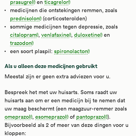
prasugrel
en
ticagrelor
medicijnen die ontstekingen remmen, zoals
prednisolon
(corticosteroïden)
sommige medicijnen tegen depressie, zoals
citalopram
,
venlafaxine
,
duloxetine
en
trazodon
een soort plaspil:
spironolacton
Als u alleen deze medicijnen gebruikt
Meestal zijn er geen extra adviezen voor u.
Bespreek het met uw huisarts. Soms raadt uw
huisarts aan om er een medicijn bij te nemen dat
uw maag beschermt (een maagzuur-remmer zoals
omeprazol
,
esomeprazol
of
pantoprazol
).
Bijvoorbeeld als 2 of meer van deze dingen voor u
kloppen: