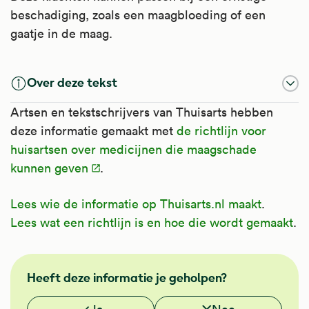
onderdeel van een behandeling bij kanker.
beschadiging, zoals een maagbloeding of een
Ook wordt het gebruikt om een tekort aan
gaatje in de maag.
lichaamseigen bijnierschorshormonen aan
te vullen. Zoals bij de bijnierziekten de
Over deze tekst
ziekte van Addison, de ziekte van Cushing
en het adrenogenitaal syndroom. Als het
Artsen en tekstschrijvers van Thuisarts hebben
op deze manier gebruikt wordt heet het
deze informatie gemaakt met
de richtlijn voor
substitutietherapie.
huisartsen over medicijnen die maagschade
Soms bij kanker om de laatste levensfase
kunnen geven
.
te verlichten (palliatieve zorg).
Kijk voor meer informatie op
Lees wie de informatie op Thuisarts.nl maakt
.
Apotheek.nl
.
Lees wat een richtlijn is en hoe die wordt gemaakt
.
NHG
Heeft deze informatie je geholpen?
Vond je deze informatie nuttig?