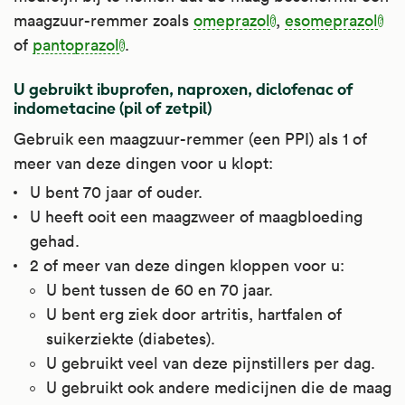
Apotheek.nl
Kijk voor meer informatie op
Apotheek.nl
.
.
Kijk voor meer informatie op
Kijk voor meer informatie op
Het wordt ook gebruikt bij opvliegers tijdens
verkoudheid.
maagzuur-remmer zoals
omeprazol
,
esomeprazol
huidontstekingen (zoals bij lepra en
Apotheek.nl
.
Apotheek.nl
Apotheek.nl
.
.
de overgang en bij pijn door schade aan een
of
pantoprazol
.
lichtovergevoeligheid), alopecia areata
Kijk voor meer informatie op
zenuw (zenuwpijn).
(een haarziekte waardoor u kale plekken
Apotheek.nl
.
U gebruikt ibuprofen, naproxen, diclofenac of
op uw hoofd krijgt), bepaalde bloedziekten
Kijk voor meer informatie op
indometacine (pil of zetpil)
(zoals de bloedstollingsziekte ITP), ernstige
Apotheek.nl
.
Gebruik een maagzuur-remmer (een PPI) als 1 of
allergische reacties, Bellverlamming (een
meer van deze dingen voor u klopt:
vorm van gezichtsverlamming), netelroos
U bent 70 jaar of ouder.
en nierziektes (zoals het nefrotisch
U heeft ooit een maagzweer of maagbloeding
syndroom). Bij ontstekingsziekten wordt
gehad.
het op verschillende manieren gebruikt. In
2 of meer van deze dingen kloppen voor u:
een hoge dosering voor een paar dagen tot
U bent tussen de 60 en 70 jaar.
weken (stootkuur). En in een lagere
U bent erg ziek door artritis, hartfalen of
dosering voor meerdere maanden
suikerziekte (diabetes).
(langdurige behandeling). Artsen schrijven
U gebruikt veel van deze pijnstillers per dag.
het meestal voor als stootkuur.
U gebruikt ook andere medicijnen die de maag
Prednisolon wordt ook gebruikt om