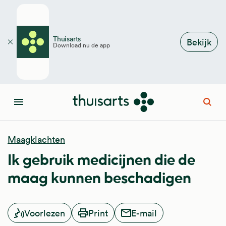
Overslaan en naar de inhoud gaan
Thuisarts
Bekijk
Download nu de app
Sluiten
Open
Menu
Maagklachten
Ik gebruik medicijnen die de
maag kunnen beschadigen
Voorlezen
Print
E-mail