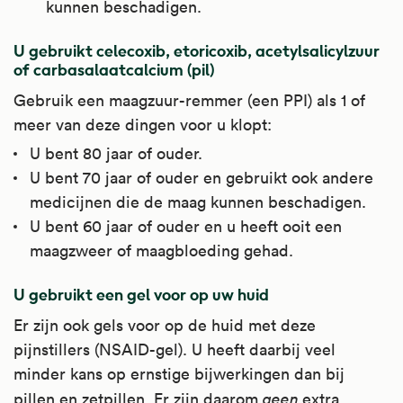
kunnen beschadigen.
afstotingsreacties tegen te gaan. Dit wordt
gedaan na orgaantransplantaties en als
U gebruikt celecoxib, etoricoxib, acetylsalicylzuur
onderdeel van een behandeling bij kanker.
of carbasalaatcalcium (pil)
Ook wordt het gebruikt om een tekort aan
Gebruik een maagzuur-remmer (een PPI) als 1 of
lichaamseigen bijnierschorshormonen aan
meer van deze dingen voor u klopt:
te vullen. Zoals bij de bijnierziekten de
U bent 80 jaar of ouder.
ziekte van Addison, de ziekte van Cushing
U bent 70 jaar of ouder en gebruikt ook andere
en het adrenogenitaal syndroom. Als het
medicijnen die de maag kunnen beschadigen.
op deze manier gebruikt wordt heet het
U bent 60 jaar of ouder en u heeft ooit een
substitutietherapie.
maagzweer of maagbloeding gehad.
Soms bij kanker om de laatste levensfase
te verlichten (palliatieve zorg).
U gebruikt een gel voor op uw huid
Kijk voor meer informatie op
Apotheek.nl
.
Er zijn ook gels voor op de huid met deze
pijnstillers (NSAID-gel). U heeft daarbij veel
minder kans op ernstige bijwerkingen dan bij
pillen en zetpillen. Er zijn daarom
geen
extra