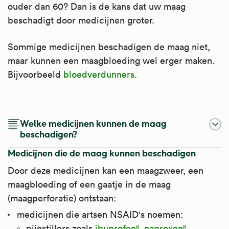
ouder dan 60? Dan is de kans dat uw maag
beschadigt door medicijnen groter.
Sommige medicijnen beschadigen de maag niet,
maar kunnen een maagbloeding wel erger maken.
Bijvoorbeeld
bloedverdunners
.
Naproxen
Diclofenac
Ibuprofen
Welke medicijnen kunnen de maag
Naproxen is een ontstekingsremmende
Diclofenac is een ontstekingsremmende
Ibuprofen is een ontstekingsremmende
beschadigen?
pijnstiller. Dit soort pijnstillers wordt ook wel
pijnstiller. Dit soort pijnstillers wordt ook wel
pijnstiller. Dit soort pijnstillers wordt ook wel
Medicijnen die de maag kunnen beschadigen
NSAID genoemd. Het werkt pijnstillend,
NSAID's genoemd. Het werkt pijnstillend,
NSAID genoemd. Het werkt pijnstillend,
Door deze medicijnen kan een maagzweer, een
ontstekingsremmend en koortsverlagend.
ontstekingsremmend en koortsverlagend.
ontstekingsremmend en koortsverlagend.
maagbloeding of een gaatje in de maag
(maagperforatie) ontstaan:
Het is te gebruiken bij pijn waarbij ook
Het is te gebruiken bij pijn waarbij ook
Het is te gebruiken bij pijn waarbij ook
sprake is van een ontsteking, zoals bij
sprake is van een ontsteking, zoals bij
sprake is van een ontsteking, zoals bij
medicijnen die artsen NSAID's noemen:
gewrichtspijn. Ook bij ontstekingen van de
gewrichtspijn, reumatoïde artritis (ontsteking
gewrichtspijn, reumatoïde artritis, ziekte van
pijnstillers zoals
ibuprofen
,
naproxen
,