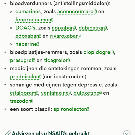
bloedverdunners (antistollingsmiddelen):
cumarines
, zoals
acenocoumarol
en
fenprocoumon
DOAC's
, zoals
apixaban
,
dabigatran
,
edoxaban
en
rivaroxaban
heparine
bloedplaatjes-remmers, zoals
clopidogrel
,
prasugrel
en
ticagrelor
medicijnen die ontstekingen remmen, zoals
prednisolon
(corticosteroïden)
sommige medicijnen tegen depressie, zoals
citalopram
,
venlafaxine
,
duloxetine
en
trazodon
een soort plaspil:
spironolacton
Naproxen
Spironolacton
Celecoxib
Prednisolon
Duloxetine
Alendroninezuur
Acetylsalicylzuur Als Antistollingsmiddel
Clopidogrel
Acenocoumarol
Edoxaban
Rivaroxaban
Diclofenac
Ibuprofen
Apixaban
Citalopram
Ticagrelor
Prasugrel
Heparine
Venlafaxine
Fenprocoumon
Etoricoxib
Indometacine
Carbasalaatcalcium Als Antistollingsmiddel
Kaliumchloride Om In Te Nemen
Trazodon
Dabigatran
Adviezen als u NSAID's gebruikt