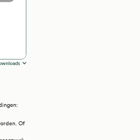
ownloads
 dingen:
worden. Of