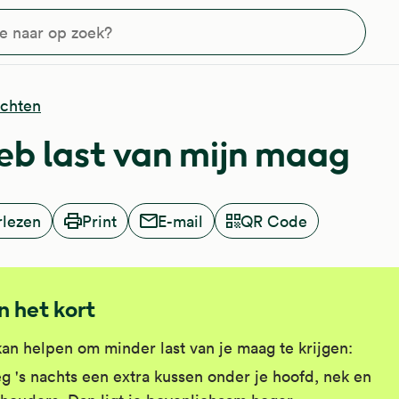
?
chten
heb last van mijn maag
rlezen
Print
E-mail
QR Code
In het kort
kan helpen om minder last van je maag te krijgen:
g 's nachts een extra kussen onder je hoofd, nek en