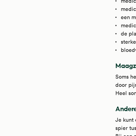
medici
medic
een m
medic
de pl
sterke
bloed
Maagz
Soms he
door pij
Heel som
Andere
Je kunt 
spier tu