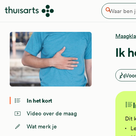
Waar ben je naar op zoek
Overslaan en naar de inhoud gaan
Zoeken
Maagkla
Ik 
Voo
In het kort
Video over de maag
Dit 
Wat merk je
Le