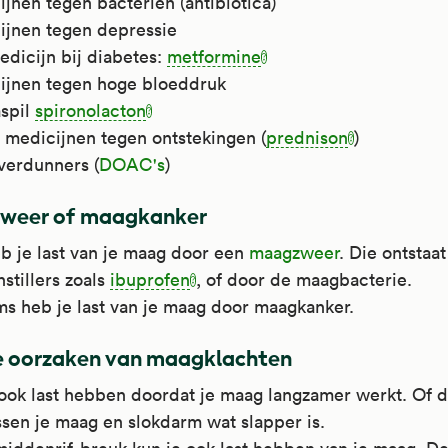
jnen tegen bacteriën (antibiotica)
ijnen tegen depressie
edicijn bij diabetes:
metformine
ijnen tegen hoge bloeddruk
aspil
spironolacton
 medicijnen tegen ontstekingen (
prednison
)
verdunners (
DOAC's
)
weer of maagkanker
b je last van je maag door een
maagzweer
. Die ontstaa
nstillers zoals
ibuprofen
, of door de maagbacterie.
s heb je last van je maag door maagkanker.
 oorzaken van maagklachten
ook last hebben doordat je maag langzamer werkt. Of 
ssen je maag en slokdarm wat slapper is.