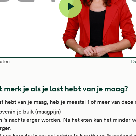
Video
afspelen
h of the video is
nuten
D
 merk je als je last hebt van je maag?
ast hebt van je maag, heb je meestal 1 of meer van deze
ovenin je buik (maagpijn)
an 's nachts erger worden. Na het eten kan het minder 
erger.