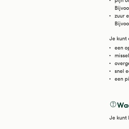
pijn 
Bijvoo
zuur e
Bijvoo
Je kunt
een o
missel
overg
snel e
een pi
Waa
Je kunt 