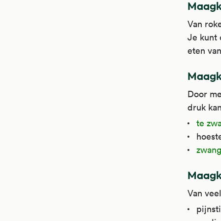
Maagkl
Van roke
Je kunt 
eten van
Maagkl
Door me
druk ka
te zwa
hoest
zwang
Maagkl
Van veel
pijnst