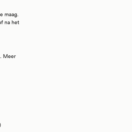
je maag.
of na het
n. Meer
)