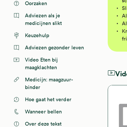
sc
Oorzaken
Sl
Adviezen als je
Al
medicijnen slikt
Al
Kr
Keuzehulp
fr
Adviezen gezonder leven
Video Eten bij
maagklachten
Vid
Medicijn: maagzuur-
binder
Hoe gaat het verder
Wanneer bellen
Over deze tekst