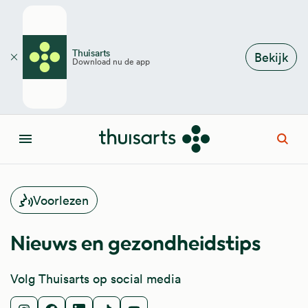
Overslaan en naar de inhoud gaan
Thuisarts
Bekijk
Download nu de app
Sluiten
Open
Menu
Voorlezen
Nieuws en gezondheidstips
Volg Thuisarts op social media