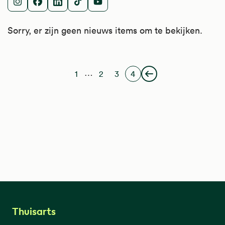
Instagram
Facebook
LinkedIn
TikTok
Youtube
Sorry, er zijn geen nieuws items om te bekijken.
Paginering
…
1
2
3
4
Eerste pagina
Pagina
Pagina
Huidige pagina
Vorige pagina
Thuisarts