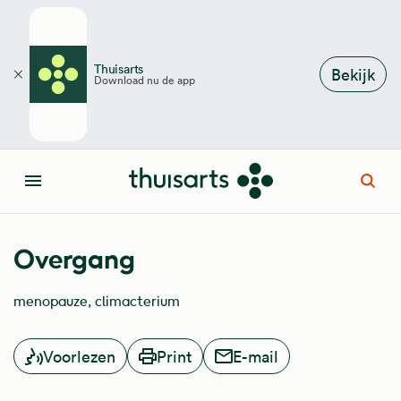
Overslaan en naar de inhoud gaan
Thuisarts
Bekijk
Download nu de app
Sluiten
Open
Menu
Overgang
menopauze
climacterium
Voorlezen
Print
E-mail