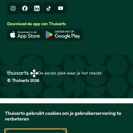
Instagram
Facebook
LinkedIn
TikTok
Youtube
Download de app van Thuisarts
Download in de App Store
Download in de Google Play 
De eerste plek waar je het checkt.
© Thuisarts 2026
Thuisarts is een samenwerkingsverband van het Nederlands
Thuisarts gebruikt cookies om je gebruikerservaring te
Huisartsen Genootschap met de Federatie Medisch
verbeteren
Specialisten en Patiëntenfederatie Nederland.