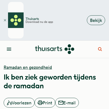
Overslaan en naar de inhoud gaan
Thuisarts
Bekijk
Download nu de app
Sluiten
Open
Menu
Ramadan en gezondheid
Ik ben ziek geworden tijdens
de ramadan
Voorlezen
Print
E-mail