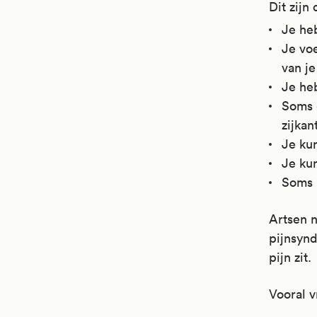
Dit zijn
Je heb
Je voe
van j
Je heb
Soms 
zijkan
Je kun
Je kun
Soms 
Artsen n
pijnsyn
pijn zit.
Vooral v