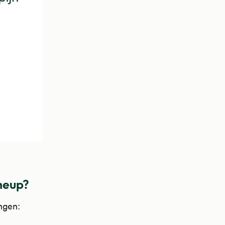
 heup?
ngen: