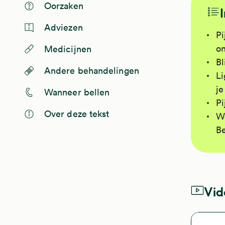
Oorzaken
Adviezen
Pi
on
Medicijnen
Bl
Andere behandelingen
Li
je
Wanneer bellen
Pi
Over deze tekst
Wo
Be
Vid