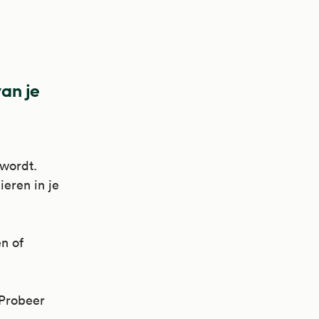
van je
 wordt.
eren in je
n of
 Probeer