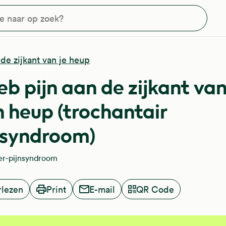
?
 de zijkant van je heup
heb pijn aan de zijkant va
n heup (trochantair
nsyndroom)
er-pijnsyndroom
rlezen
Print
E-mail
QR Code