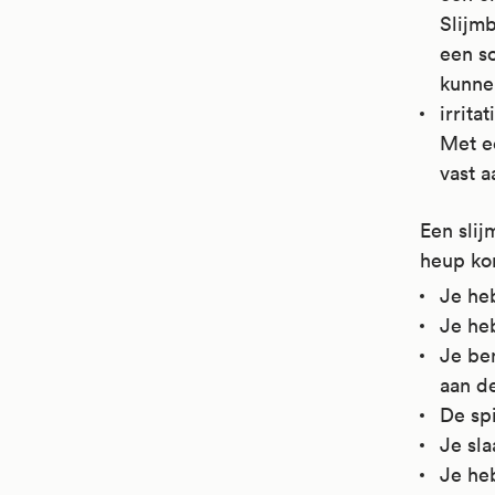
Slijmb
een s
kunne
irrita
Met ee
vast a
Een slij
heup ko
Je heb
Je he
Je ben
aan de
De spi
Je sla
Je he