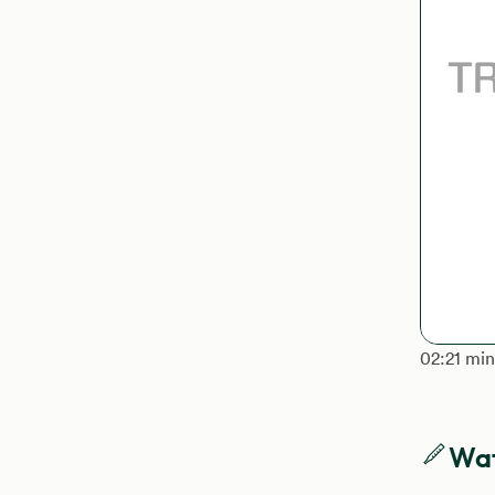
The lengt
02:21 mi
Wat