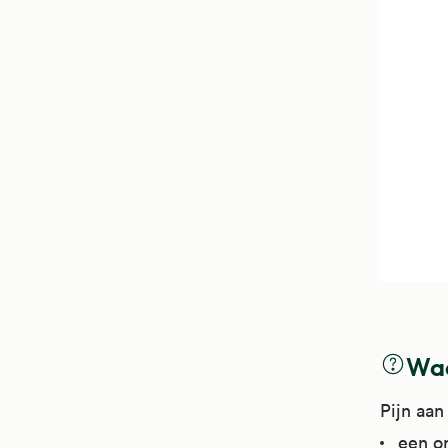
Waa
Pijn aan
een on