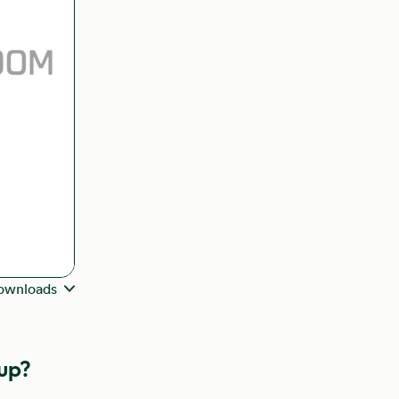
ownloads
eup?