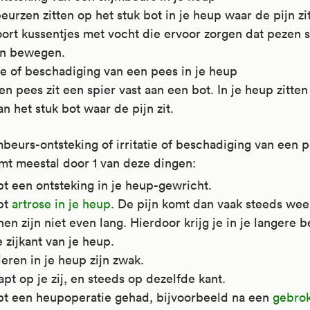
eurzen zitten op het stuk bot in je heup waar de pijn zit
oort kussentjes met vocht die ervoor zorgen dat pezen 
n bewegen.
tie of beschadiging van een pees in je heup
n pees zit een spier vast aan een bot. In je heup zitte
an het stuk bot waar de pijn zit.
mbeurs-ontsteking of irritatie of beschadiging van een p
mt meestal door 1 van deze dingen:
t een ontsteking in je heup-gewricht.
bt
artrose in je heup
. De pijn komt dan vaak steeds wee
en zijn niet even lang. Hierdoor krijg je in je langere b
 zijkant van je heup.
eren in je heup zijn zwak.
apt op je zij, en steeds op dezelfde kant.
bt een heupoperatie gehad, bijvoorbeeld na een
gebro