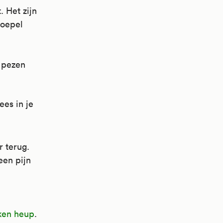
. Het zijn
soepel
n pezen
ees in je
r terug.
een pijn
ken heup
.