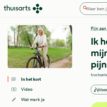
Waar ben je naar op zoek
Overslaan en naar de inhoud gaan
Zoeken
Pijn aan
Ik 
mij
pij
trochant
In het kort
Video
Voo
Wat merk je