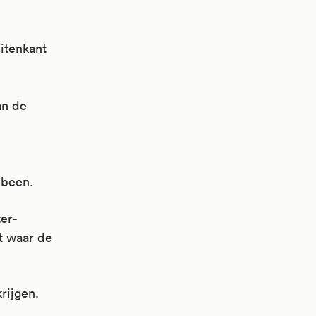
itenkant
an de
nbeen.
ter-
t waar de
rijgen.