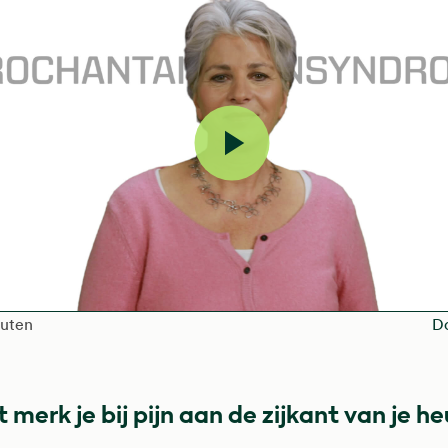
Video
afspelen
h of the video is
nuten
D
 merk je bij pijn aan de zijkant van je h