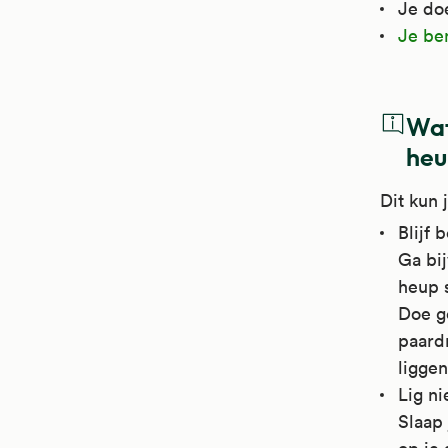
Je do
Je be
Wat
heu
Dit kun 
Blijf
Ga bij
heup s
Doe ge
paardr
liggen
Lig ni
Slaap 