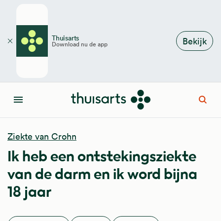
Overslaan en naar de inhoud gaan
Thuisarts
Bekijk
Download nu de app
Sluiten
Open
Menu
Ziekte van Crohn
Ik heb een ontstekingsziekte
van de darm en ik word bijna
18 jaar