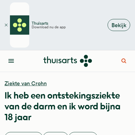
Overslaan en naar de inhoud gaan
Thuisarts
Bekijk
Download nu de app
Sluiten
Open
Menu
Ziekte van Crohn
Ik heb een ontstekingsziekte
van de darm en ik word bijna
18 jaar