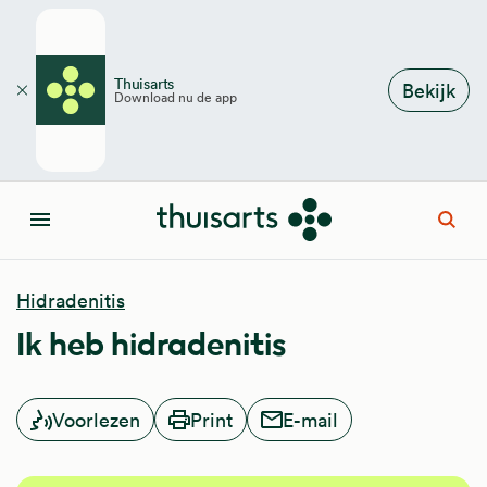
Overslaan en naar de inhoud gaan
Thuisarts
Bekijk
Download nu de app
Sluiten
Open
Menu
Hidradenitis
Ik heb hidradenitis
Voorlezen
Print
E-mail