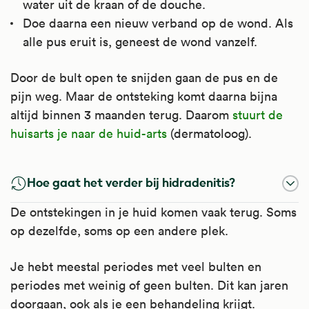
water uit de kraan of de douche.
door keelontsteking, middenoorontsteking
Doe daarna een nieuw verband op de wond. Als
en bijholteontsteking);
alle pus eruit is, geneest de wond vanzelf.
ontstoken ogen door infectie (trachoom).
Door de bult open te snijden gaan de pus en de
Artsen schrijven het ook voor bij de
pijn weg. Maar de ontsteking komt daarna bijna
huidziekte rosacea.
altijd binnen 3 maanden terug. Daarom
stuurt de
Kijk voor meer informatie op
huisarts je naar de huid-arts
(dermatoloog).
Apotheek.nl
.
Hoe gaat het verder bij hidradenitis?
De ontstekingen in je huid komen vaak terug. Soms
op dezelfde, soms op een andere plek.
Je hebt meestal periodes met veel bulten en
periodes met weinig of geen bulten. Dit kan jaren
doorgaan, ook als je een behandeling krijgt.