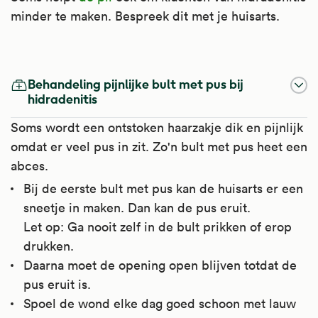
minder te maken. Bespreek dit met je huisarts.
Paracetamol
Tetracycline Om In Te Nemen
Clindamycine Op De Huid
Behandeling pijnlijke bult met pus bij
Paracetamol werkt pijnstillend en
Tetracycline behoort tot de tetracycline-
Clindamycine is een antibioticum van de
hidradenitis
koortsverlagend.
antibiotica. Tetracycline-antibiotica werken
lincomycinegroep. Het remt de groei van
Soms wordt een ontstoken haarzakje dik en pijnlijk
tegen infecties met bacteriën.
sommige bacteriën.
omdat er veel pus in zit. Zo'n bult met pus heet een
Het is te gebruiken bij verschillende soorten
abces.
pijn zoals, hoofdpijn, migraine, koorts, griep,
Artsen schrijven het voor bij infecties met
Artsen schrijven clindamycine op de huid
Bij de eerste bult met pus kan de huisarts er een
verkoudheid, keelpijn, bijholteontsteking,
bacteriën, zoals:
voor bij acne. Het wordt soms gebruikt bij
sneetje in maken. Dan kan de pus eruit.
middenoorontsteking, oorpijn door
hidradenitis en putjeszolen.
huidinfecties (bijvoorbeeld acne en
Let op: Ga nooit zelf in de bult prikken of erop
gehoorgangontsteking, artrose, spierpijn,
hidradenitis);
Kijk voor meer informatie op
drukken.
gewrichtspijn en menstruatieklachten.
blaasontsteking waarbij de plasbuis
Apotheek.nl
.
Daarna moet de opening open blijven totdat de
ontstoken is;
Kijk voor meer informatie op
pus eruit is.
luchtweginfecties (bijvoorbeeld
Apotheek.nl
.
Spoel de wond elke dag goed schoon met lauw
longontsteking, acute bronchitis, keelpijn