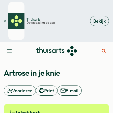
Overslaan en naar de inhoud gaan
Thuisarts
Bekijk
Download nu de app
Sluiten
Open
Menu
Artrose in je knie
Voorlezen
Print
E-mail
In het kort