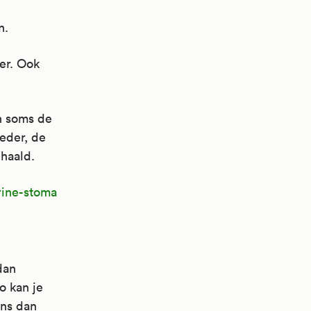
n.
er. Ook
n soms de
eder, de
haald.
rine-stoma
dan
o kan je
ans dan