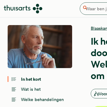
Waar ben je naar op zoek
Overslaan en naar de inhoud gaan
Zoeken
Blaaska
Ik 
doo
Wel
om 
In het kort
Wat is het
Voo
Welke behandelingen