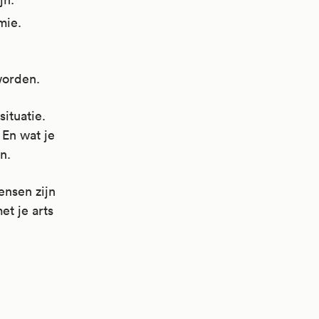
mie.
worden.
situatie.
 En wat je
n.
ensen zijn
et je arts