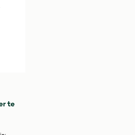
er te
jn: