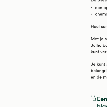
een op
chemo
Heel som
Met je a
Jullie b
kunt ve
Je kunt 
belangri
en de m
Een
bla