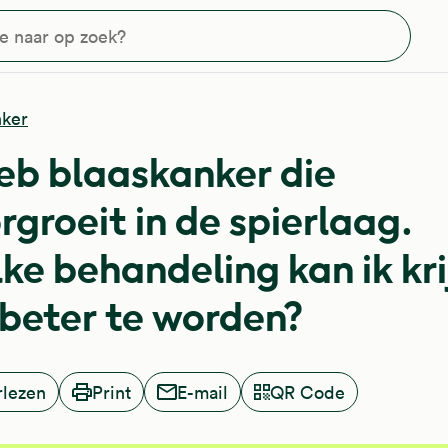
?
nker
heb blaaskanker die
rgroeit in de spierlaag.
ke behandeling kan ik kr
beter te worden?
rlezen
Print
E-mail
QR Code