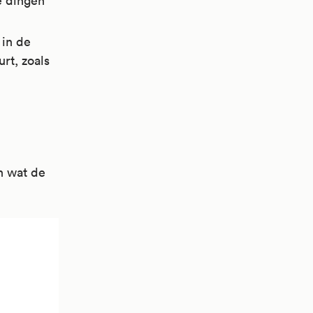
e dingen
 in de
rt, zoals
En wat de