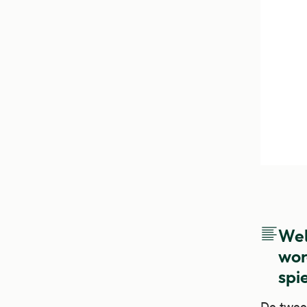
Wel
wor
spi
De twee