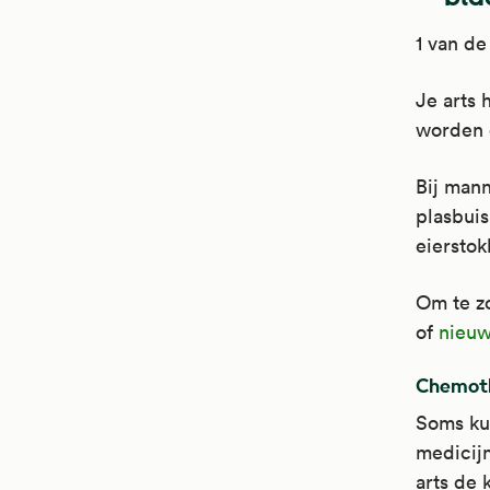
1 van de
Je arts 
worden 
Bij man
plasbui
eiersto
Om te zo
of
nieuw
Chemot
Soms kun
medicijn
arts de 