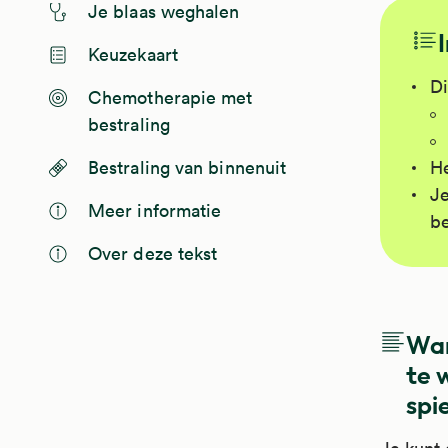
Je blaas weghalen
Keuzekaart
Di
Chemotherapie met
bestraling
He
Bestraling van binnenuit
Je
Meer informatie
be
Over deze tekst
Wan
te 
spi