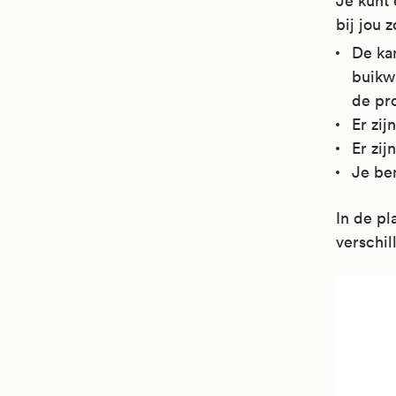
Je kunt 
bij jou z
De kan
buikw
de pro
Er zij
Er zi
Je be
In de pl
verschil