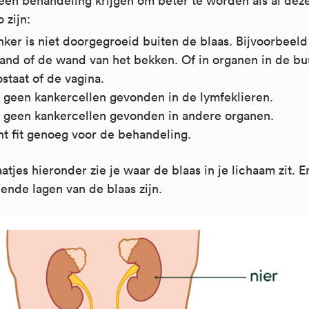
een behandeling krijgen om beter te worden als al dez
o zijn:
ker is niet doorgegroeid buiten de blaas. Bijvoorbeeld
and of de wand van het bekken. Of in organen in de buu
staat of de vagina.
n geen kankercellen gevonden in de lymfeklieren.
jn geen kankercellen gevonden in andere organen.
nt fit genoeg voor de behandeling.
aatjes hieronder zie je waar de blaas in je lichaam zit. 
lende lagen van de blaas zijn.