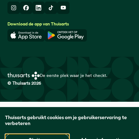
Instagram
Facebook
LinkedIn
TikTok
Youtube
Download de app van Thuisarts
Download in de App Store
Download in de Google Play 
De eerste plek waar je het checkt.
© Thuisarts 2026
Thuisarts is een samenwerkingsverband van het Nederlands
Thuisarts gebruikt cookies om je gebruikerservaring te
Huisartsen Genootschap met de Federatie Medisch
verbeteren
Specialisten en Patiëntenfederatie Nederland.