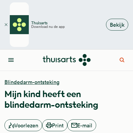
Overslaan en naar de inhoud gaan
Thuisarts
Bekijk
Download nu de app
Sluiten
Open
Menu
Blindedarm-ontsteking
Mijn kind heeft een
blindedarm-ontsteking
Voorlezen
Print
E-mail