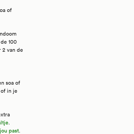
oa of
condoom
 de 100
 2 van de
n soa of
of in je
extra
ltje
.
jou past
.