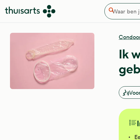
Waar ben je naar op zoek
Overslaan en naar de inhoud gaan
Zoeken
Condoo
Ik 
geb
Voo
E