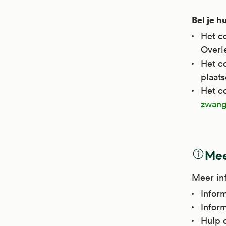
Bel je h
Het c
Overle
Het c
plaat
Het c
zwang
Kope
Mee
Dit 
Meer in
Arts
Infor
en a
Inform
Hulp 