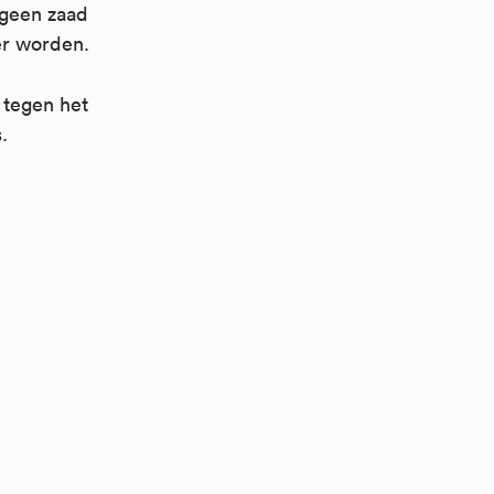
geen zaad
er worden.
 tegen het
.