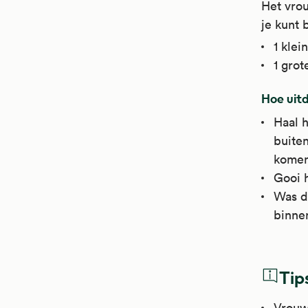
Het vrou
je kunt 
1 klei
1 grot
Hoe uit
Haal h
buiten
komen
Gooi h
Was d
binnen
Tip
Vrouw