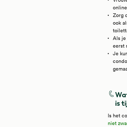
online
Zorg d
ook al
toilett
Als j
eerst
Je ku
condoo
gemaa
Wat
is t
Is het 
niet zw