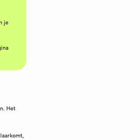
n je
gina
n. Het
klaarkomt,