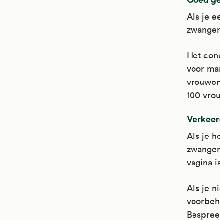
Als je 
zwanger
Het con
voor ma
vrouwen
100 vro
Verkeer
Als je h
zwanger 
vagina i
Als je n
voorbeh
Bespree