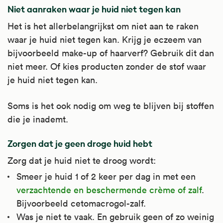
zwelling. We noemen het zalf, maar het kan
ontstekingen en vermindert schilfers, jeuk en
Niet aanraken waar je huid niet tegen kan
ook een crème of lotion zijn.
zwelling. We noemen het zalf, maar het kan
Het is het allerbelangrijkst om niet aan te raken
ook een crème of lotion zijn.
waar je huid niet tegen kan. Krijg je eczeem van
Medicijnzalven met corticosteroïd zijn
bijvoorbeeld make-up of haarverf? Gebruik dit dan
ingedeeld naar sterkte. Hydrocortisonacetaat
Medicijnzalven met corticosteroïd zijn
niet meer. Of kies producten zonder de stof waar
behoort tot de zwak werkzame
ingedeeld naar sterkte.
je huid niet tegen kan.
medicijnzalven met corticosteroïd.
Triamcinolonacetonide behoort tot de matig
sterk werkzame medicijnzalven met
Soms is het ook nodig om weg te blijven bij stoffen
Hydrocortisonacetaat wordt bij veel
corticosteroïd.
die je inademt.
huidaandoeningen gebruikt. De belangrijkste
aandoeningen waarbij artsen het
Triamcinolonacetonide wordt bij veel
Zorgen dat je geen droge huid hebt
voorschrijven zijn eczeem, seborroïsch
huidaandoeningen gebruikt. De belangrijkste
Zorg dat je huid niet te droog wordt:
eczeem en jeuk.
aandoeningen waarbij artsen het
voorschrijven zijn eczeem, seborroïsch
Smeer je huid 1 of 2 keer per dag in met een
Kijk voor meer informatie op
eczeem, jeuk, psoriasis,
verzachtende en beschermende crème of zalf
.
Apotheek.nl
.
lichtovergevoeligheid en overige
Bijvoorbeeld cetomacrogol-zalf.
huidaandoeningen waarbij de huid ontstoken
Was je niet te vaak. En gebruik geen of zo weinig