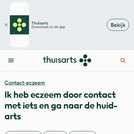
Overslaan en naar de inhoud gaan
Thuisarts
Bekijk
Download nu de app
Sluiten
Open
Menu
Contact-eczeem
Ik heb eczeem door contact
met iets en ga naar de huid-
arts