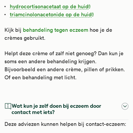
hydrocortisonacetaat op de huid
triamcinolonacetonide op de huid
Kijk bij
behandeling tegen eczeem
hoe je de
crèmes gebruikt.
Helpt deze crème of zalf niet genoeg? Dan kun je
soms een andere behandeling krijgen.
Bijvoorbeeld een andere crème, pillen of prikken.
Of een behandeling met licht.
Hydrocortisonacetaat Op De Huid
Triamcinolonacetonide Op De Huid
Wat kun je zelf doen bij eczeem door
Hydrocortisonacetaat op de huid is een
Triamcinolonacetonide op de huid is een
contact met iets?
medicijnzalf met corticosteroïd. Het remt
medicijnzalf met corticosteroïd. Een
Deze adviezen kunnen helpen bij contact-eczeem:
ontstekingen en vermindert schilfers, jeuk en
medicijnzalf met corticosteroïd remt