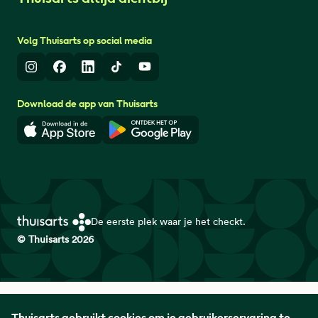
Volg Thuisarts op social media
Instagram
Facebook
LinkedIn
TikTok
Youtube
Download de app van Thuisarts
Download in de App Store
Download in de Google Play 
De eerste plek waar je het checkt.
© Thuisarts 2026
Thuisarts is een samenwerkingsverband van het Nederlands
Thuisarts gebruikt cookies om je gebruikerservaring te