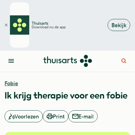
Overslaan en naar de inhoud gaan
Thuisarts
Bekijk
Download nu de app
Sluiten
Open
Menu
Fobie
Ik krijg therapie voor een fobie
Voorlezen
Print
E-mail