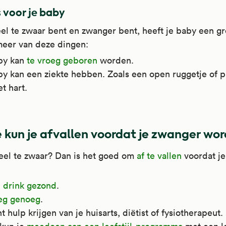
s voor je baby
eel te zwaar bent en zwanger bent, heeft je baby een g
meer van deze dingen:
by kan
te vroeg geboren
worden.
by kan een ziekte hebben. Zoals een open ruggetje of 
t hart.
 kun je afvallen voordat je zwanger wor
eel te zwaar? Dan is het goed om
af te vallen
voordat j
n drink gezond
.
g genoeg
.
t hulp krijgen van je huisarts, diëtist of fysiotherapeut.