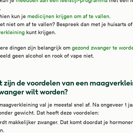
kun je
meedoen aan een leefstijl-programma
met een le
.
hien kun je
medicijnen krijgen om af te vallen
.
et niet om af te vallen? Bespreek dan met je huisarts of
erkleining
kunt krijgen.
ere dingen zijn belangrijk om
gezond zwanger te word
eeld geen alcohol en rook of vape niet.
 zijn de voordelen van een maagverklei
zwanger wilt worden?
aagverkleining val je meestal snel af. Na ongeveer 1 ja
onder gewicht. Dat heeft deze voordelen:
rdt makkelijker zwanger. Dat komt doordat je hormone
n.