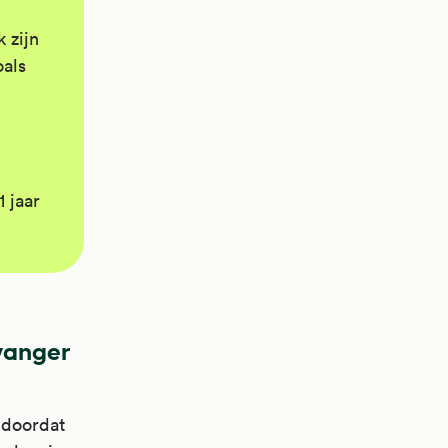
 zijn
oals
 jaar
wanger
 doordat