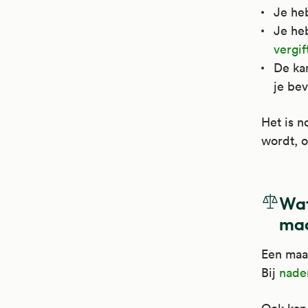
Je he
Je he
vergif
De kan
je bev
Het is n
wordt, o
Wat
maa
Een maag
Bij
nade