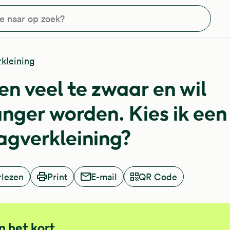
?
kleining
ben veel te zwaar en wil
nger worden. Kies ik een
gverkleining?
rlezen
Print
E-mail
QR Code
In het kort