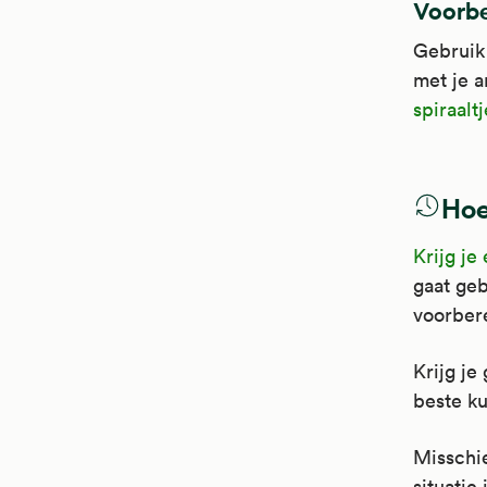
Voorbe
Gebruik 
met je a
spiraaltj
Hoe
Krijg je
gaat geb
voorber
Krijg je
beste ku
Misschie
situatie