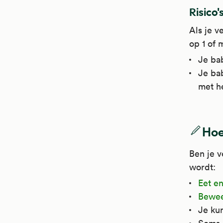
Risico'
Als je v
op 1 of 
Je ba
Je ba
met he
Hoe
Ben je v
wordt:
Eet e
Bewee
Je kun