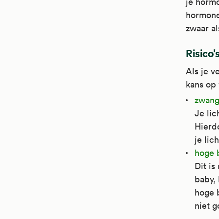
je horm
hormone
zwaar al
Risico
Als je v
kans op 
zwang
Je li
Hierdo
je lic
hoge 
Dit is
baby, 
hoge 
niet g