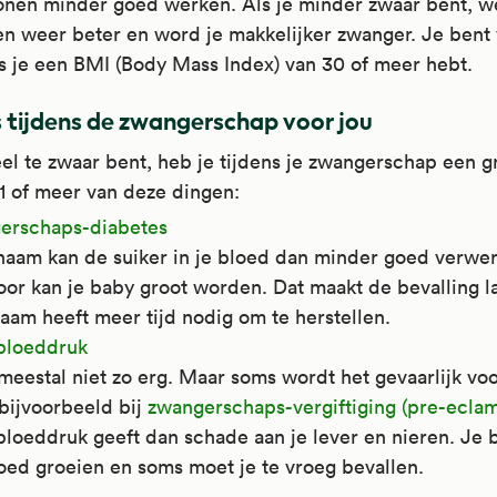
onen minder goed werken. Als je minder zwaar bent, w
n weer beter en word je makkelijker zwanger. Je bent 
s je een BMI (Body Mass Index) van 30 of meer hebt.
's tijdens de zwangerschap voor jou
eel te zwaar bent, heb je tijdens je zwangerschap een g
1 of meer van deze dingen:
erschaps-diabetes
chaam kan de suiker in je bloed dan minder goed verwe
or kan je baby groot worden. Dat maakt de bevalling la
haam heeft meer tijd nodig om te herstellen.
bloeddruk
 meestal niet zo erg. Maar soms wordt het gevaarlijk voo
bijvoorbeeld bij
zwangerschaps-vergiftiging (pre-eclam
bloeddruk geeft dan schade aan je lever en nieren. Je 
oed groeien en soms moet je te vroeg bevallen.