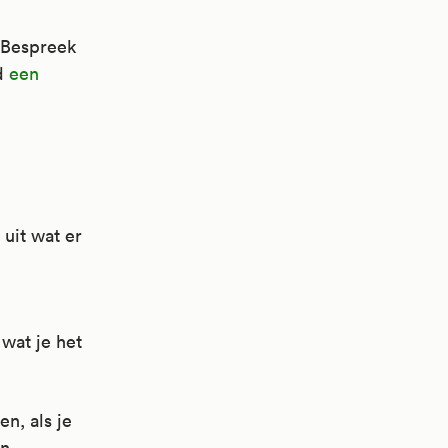
 Bespreek
ld
een
 uit wat er
 wat je het
en, als je
en