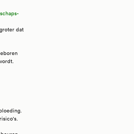
rschaps-
groter dat
 geboren
wordt.
 bloeding.
isico's.