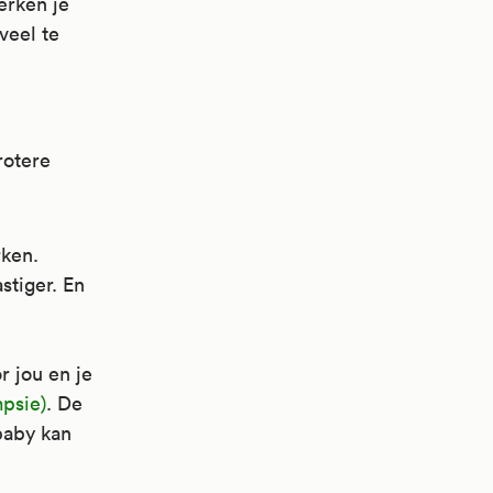
erken je
veel te
rotere
rken.
stiger. En
r jou en je
psie)
. De
baby kan