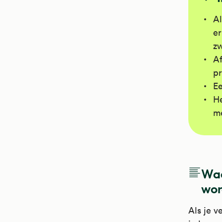
Al
er
zw
Af
pr
Ee
He
m
Waa
wor
Als je v