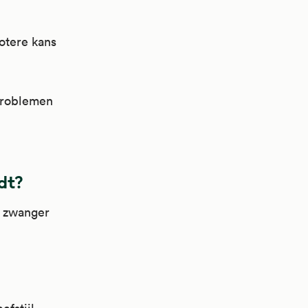
rotere kans
problemen
dt?
e zwanger