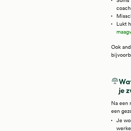
Soms 
coach
Missc
Lukt h
maagv
Ook and
bijvoorb
Wat
je 
Na een m
een gez
Je wo
werke