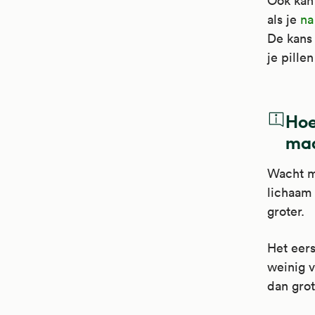
Ook kan 
als je
na
De kans 
je pille
Hoe
maa
Wacht m
lichaam 
groter.
Het eers
weinig v
dan grot