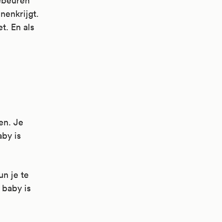
gebeuren
nenkrijgt.
t. En als
en. Je
by is
un je te
 baby is