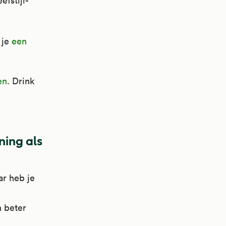
efstijl-
 je
een
en
. Drink
ning als
ar heb je
n beter