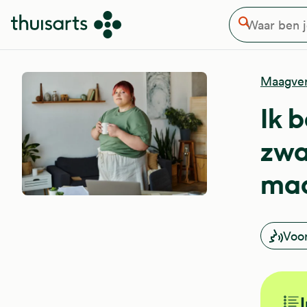
Waar ben je naar op zoek
Overslaan en naar de inhoud gaan
Zoeken
Maagver
Ik 
zwa
maa
Voo