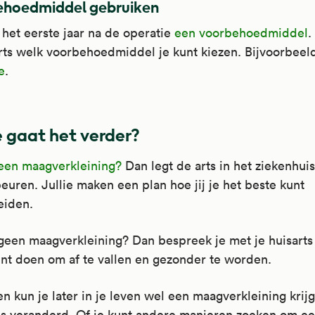
hoedmiddel gebruiken
het eerste jaar na de operatie
een voorbehoedmiddel
.
rts welk voorbehoedmiddel je kunt kiezen. Bijvoorbee
e
.
 gaat het verder?
 een maagverkleining?
Dan legt de arts in het ziekenhuis
euren. Jullie maken een plan hoe jij je het beste kunt
eiden.
 geen maagverkleining? Dan bespreek je met je huisarts
nt doen om af te vallen en gezonder te worden.
n kun je later in je leven wel een maagverkleining krijg
 is veranderd. Of je kunt andere manieren zoeken om e