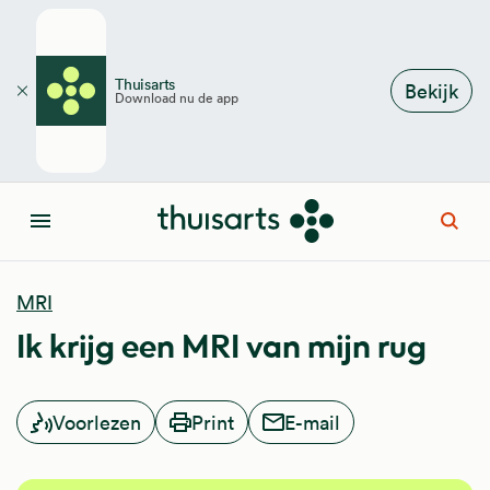
Overslaan en naar de inhoud gaan
Thuisarts
Bekijk
Download nu de app
Sluiten
Open
Menu
MRI
Ik krijg een MRI van mijn rug
Voorlezen
Print
E-mail