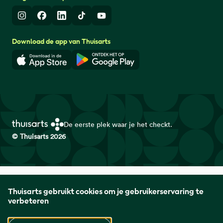
Instagram
Facebook
LinkedIn
TikTok
Youtube
Download de app van Thuisarts
Download in de App Store
Download in de Google Play 
De eerste plek waar je het checkt.
© Thuisarts 2026
Thuisarts is een samenwerkingsverband van het Nederlands
Thuisarts gebruikt cookies om je gebruikerservaring te
Huisartsen Genootschap met de Federatie Medisch
verbeteren
Specialisten en Patiëntenfederatie Nederland.