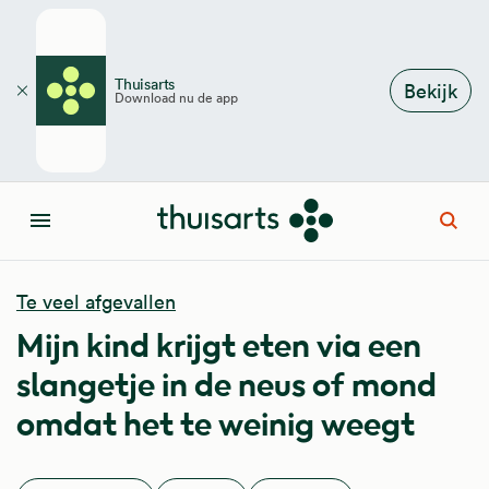
Overslaan en naar de inhoud gaan
Thuisarts
Bekijk
Download nu de app
Sluiten
Open
Menu
Te veel afgevallen
Mijn kind krijgt eten via een
slangetje in de neus of mond
omdat het te weinig weegt