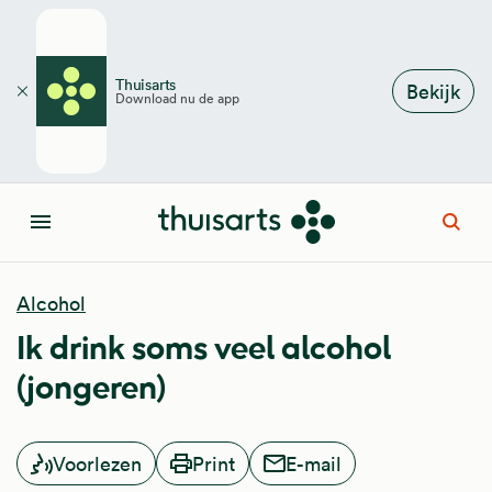
Overslaan en naar de inhoud gaan
Thuisarts
Bekijk
Download nu de app
Sluiten
Open
Menu
Alcohol
Ik drink soms veel alcohol
(jongeren)
Voorlezen
Print
E-mail