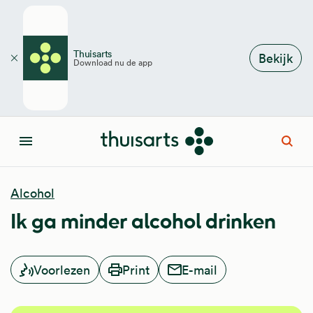
Overslaan en naar de inhoud gaan
Thuisarts
Bekijk
Download nu de app
Sluiten
Open
Menu
Alcohol
Ik ga minder alcohol drinken
Voorlezen
Print
E-mail