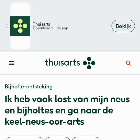
Overslaan en naar de inhoud gaan
Thuisarts
Bekijk
Download nu de app
Sluiten
Open
Menu
Bijholte-ontsteking
Ik heb vaak last van mijn neus
en bijholtes en ga naar de
keel-neus-oor-arts