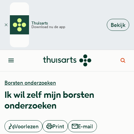
Overslaan en naar de inhoud gaan
Thuisarts
Bekijk
Download nu de app
Sluiten
Open
Menu
Borsten onderzoeken
Ik wil zelf mijn borsten
onderzoeken
Voorlezen
Print
E-mail