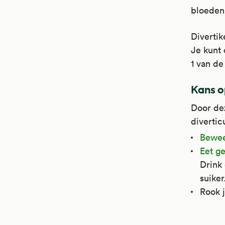
Bove
Het 
door
bloeden.
bloe
gewr
soms
verk
Divertik
word
Je kunt 
1 van de
Kans o
Door dez
diverticu
Bewee
Eet g
Drink 
suiker
Rook 