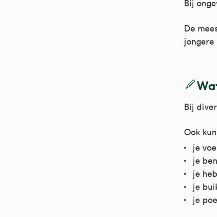
Bij onge
De meest
jongere
Wat
Bij dive
Ook kun 
je voe
je ben
je heb
je bui
je poe