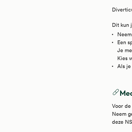
Divertic
Dit kun 
Neem e
Een sp
Je mer
Kies 
Als j
Medi
Voor de 
Neem gee
deze NSA