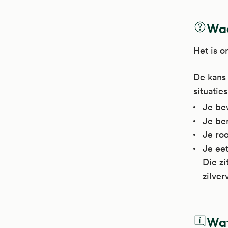
Waa
Het is o
De kans 
situaties
Je be
Je ben
Je roo
Je eet
Die zi
zilver
Wat 