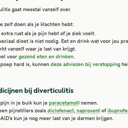
ulitis gaat meestal vanzelf over.
je zelf doen als je klachten hebt:
xtra rust als je pijn hebt of je ziek voelt.
eciaal dieet is niet nodig. Eet en drink wat voor jou pre
kt vanzelf waar je last van krijgt.
wel voor
gezond eten en drinken
.
e poep hard is, kunnen
deze adviezen bij verstopping
he
cijnen bij diverticulitis
pijn in je buik kun je
paracetamol
nemen.
n pijnstillers zoals
diclofenac
,
naproxen
of
ibuprofe
ID’s kun je nog meer last van je darmen krijgen.