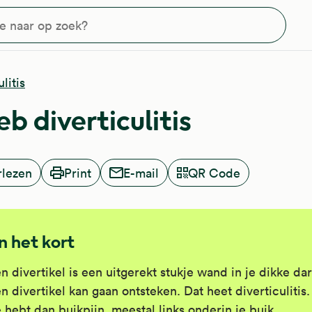
?
litis
eb diverticulitis
rlezen
Print
E-mail
QR Code
In het kort
n divertikel is een uitgerekt stukje wand in je dikke da
n divertikel kan gaan ontsteken. Dat heet diverticulitis.
 hebt dan buikpijn, meestal links onderin je buik.