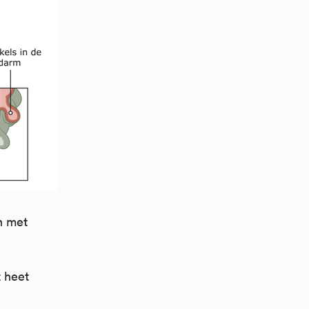
n met
t heet