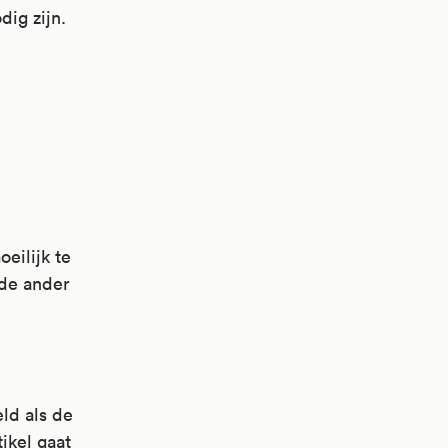
dig zijn.
t
oeilijk te
fdpijn,
 de ander
teking,
n de
steking
te van
 en
ng in
atie.
eld als de
atie.
ten
ikel gaat