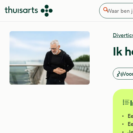
Waar ben je naar op zoek
Overslaan en naar de inhoud gaan
Zoeken
Diverticu
Ik h
Voo
Ee
Ee
Je