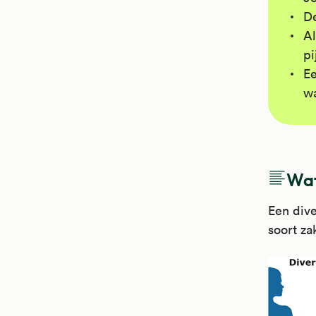
De
Al
pi
Ee
wa
Wat 
Een dive
soort za