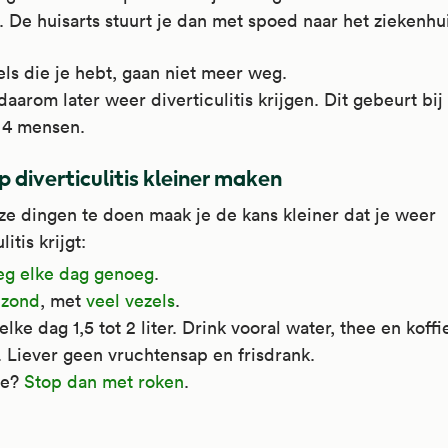
ndien bij koliekpijn, menstruatieklachten, zoals veel
wordt soms ook gebruikt bij pijnlijke, stijve en verslete
 griep of verkoudheid.
 De huisarts stuurt je dan met spoed naar het ziekenhui
dverlies bij de menstruatie, migraine en hoofdpijn. He
ichten (artrose), spierpijn en klachten door griep of
Kijk voor meer informatie op
Apotheek.nl
.
 ook gebruikt bij artrose (het kraakbeen in uw gewrich
oudheid.
els die je hebt, gaan niet meer weg.
t dunner), spierpijn en klachten door griep of verkoud
daarom later weer diverticulitis krijgen. Dit gebeurt bi
Kijk voor meer informatie op
Apotheek.nl
.
 4 mensen.
Kijk voor meer informatie op
Apotheek.nl
.
p diverticulitis kleiner maken
e dingen te doen maak je de kans kleiner dat je weer
litis krijgt:
g elke dag genoeg
.
ezond
, met
veel vezels
.
elke dag 1,5 tot 2 liter. Drink vooral water, thee en koff
. Liever geen vruchtensap en frisdrank.
je?
Stop dan met roken
.