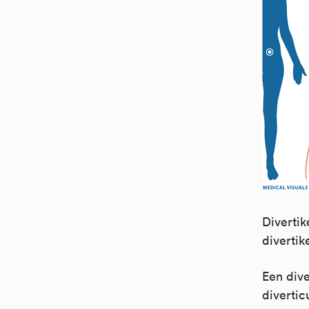
Divertik
divertik
Een dive
diverticu