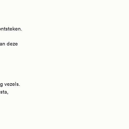
ontsteken.
van deze
g vezels.
sta,