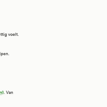
ttig voelt.
lpen.
n
. Van