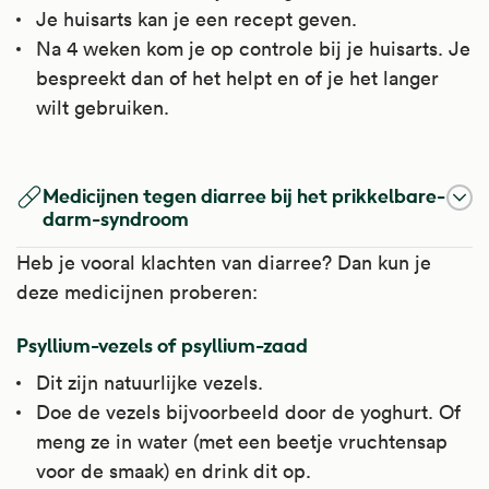
Je huisarts kan je een recept geven.
Na 4 weken kom je op controle bij je huisarts. Je
bespreekt dan of het helpt en of je het langer
wilt gebruiken.
Magnesiumhydroxide
Macrogol
Linaclotide
Medicijnen tegen diarree bij het prikkelbare-
Magnesiumhydroxide bindt maagzuur en
Macrogol is een laxeermiddel.
Linaclotide stimuleert de beweging van de
darm-syndroom
maakt de maaginhoud zo minder zuur. Het
darmen en heft darmkrampen op. Het werkt
Heb je vooral klachten van diarree? Dan kun je
Het is te gebruiken bij verstopping (in de
werkt ook laxerend doordat het water
ook laxerend.
deze medicijnen proberen:
laatste levensfase), of om het laatste deel van
vasthoudt.
de darm leeg te maken voor een
Artsen schrijven het voor bij het
Psyllium-vezels of psyllium-zaad
Het wordt gebruikt bij maagklachten (zoals
darmonderzoek of darmoperatie. Het wordt
prikkelbaredarmsyndroom, als u ook
Dit zijn natuurlijke vezels.
brandend maagzuur) en verstopping, zoals bij
soms gebruikt bij vergiftiging, om de darmen
verstopping heeft. Ook schrijven artsen het
Doe de vezels bijvoorbeeld door de yoghurt. Of
het prikkelbaredarmsyndroom.
snel leeg te maken, bij
soms voor bij verstopping in de laatste
meng ze in water (met een beetje vruchtensap
prikkelbaredarmsyndroom met verstopping
levensfase (palliatieve zorg).
voor de smaak) en drink dit op.
Het wordt soms gebruikt bij spierkrampen in
en een verstopping of darmafsluiting in de