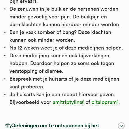
pijn ervaart.
De zenuwen in je buik en de hersenen worden
minder gevoelig voor pijn. De buikpijn en
darmklachten kunnen hierdoor minder worden.
Ben je vaak somber of bang? Deze klachten
kunnen ook minder worden.
Na 12 weken weet je of deze medicijnen helpen.
Deze medicijnen kunnen ook bijwerkingen
hebben. Daardoor helpen ze soms ook tegen
verstopping of diarree.
Bespreek met je huisarts of je deze medicijnen
kunt proberen.
Je huisarts kan je een recept hiervoor geven.
Bijvoorbeeld voor
amitriptyline
of
citalopram
.
Amitriptyline
Citalopram
Pepermuntolie Om In Te Nemen
Oefeningen om te ontspannen bij het