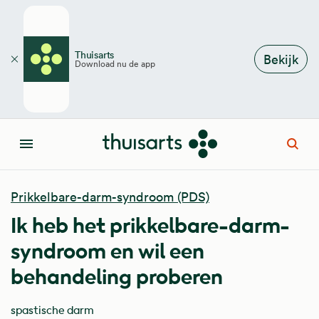
Overslaan en naar de inhoud gaan
Thuisarts
Bekijk
Download nu de app
Sluiten
Open
Menu
Prikkelbare-darm-syndroom (PDS)
Ik heb het prikkelbare-darm-
syndroom en wil een
behandeling proberen
spastische darm