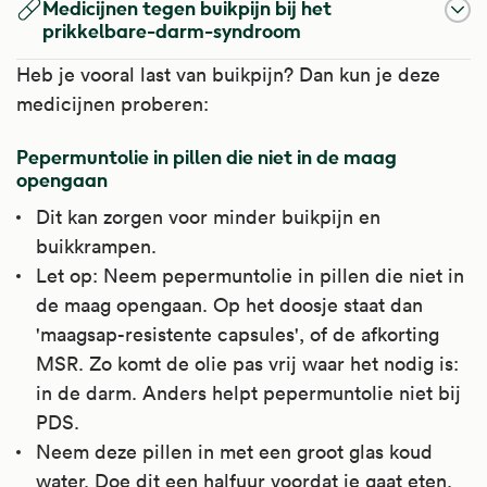
Medicijnen tegen buikpijn bij het
Loperamide maakt diarree minder. Het wordt
prikkelbare-darm-syndroom
gebruikt bij acute diarree en bij chronische
Heb je vooral last van buikpijn? Dan kun je deze
diarree. Het wordt soms gebruikt bij het
medicijnen proberen:
prikkelbaredarmsyndroom met veel
diarreeklachten.
Pepermuntolie in pillen die niet in de maag
opengaan
Kijk voor meer informatie op
Dit kan zorgen voor minder buikpijn en
Apotheek.nl
.
buikkrampen.
Let op: Neem pepermuntolie in pillen die niet in
de maag opengaan. Op het doosje staat dan
'maagsap-resistente capsules', of de afkorting
MSR. Zo komt de olie pas vrij waar het nodig is:
in de darm. Anders helpt pepermuntolie niet bij
PDS.
Neem deze pillen in met een groot glas koud
water. Doe dit een halfuur voordat je gaat eten.