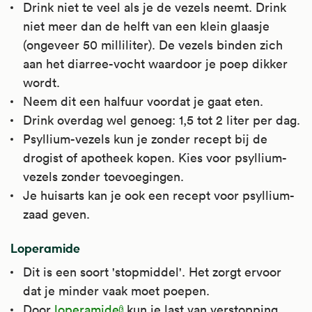
Kijk voor meer informatie op
Drink niet te veel als je de vezels neemt. Drink
de kuit tijdens de zwangerschap en bij een
laatste levensfase (palliatieve zorg).
Apotheek.nl
.
niet meer dan de helft van een klein glaasje
darmafsluiting in de laatste levensfase
Kijk voor meer informatie op
(ongeveer 50 milliliter). De vezels binden zich
(palliatieve zorg).
Apotheek.nl
.
aan het diarree-vocht waardoor je poep dikker
Kijk voor meer informatie op
wordt.
Apotheek.nl
.
Neem dit een halfuur voordat je gaat eten.
Drink overdag wel genoeg: 1,5 tot 2 liter per dag.
Psyllium-vezels kun je zonder recept bij de
drogist of apotheek kopen. Kies voor psyllium-
vezels zonder toevoegingen.
Je huisarts kan je ook een recept voor psyllium-
zaad geven.
Loperamide
Dit is een soort 'stopmiddel'. Het zorgt ervoor
dat je minder vaak moet poepen.
Door
loperamide
kun je last van verstopping