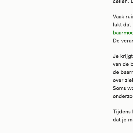
cellen. 
Vaak rui
lukt dat
baarmoe
De veran
Je krijg
van de 
de baarm
over zie
Soms wo
onderzoc
Tijdens 
dat je m