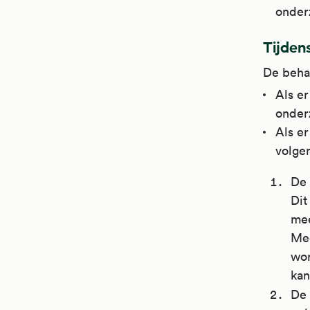
onder
Tijden
De behan
Als er
onderz
Als er
volge
De 
Dit
mee
Mee
wor
kan
De 