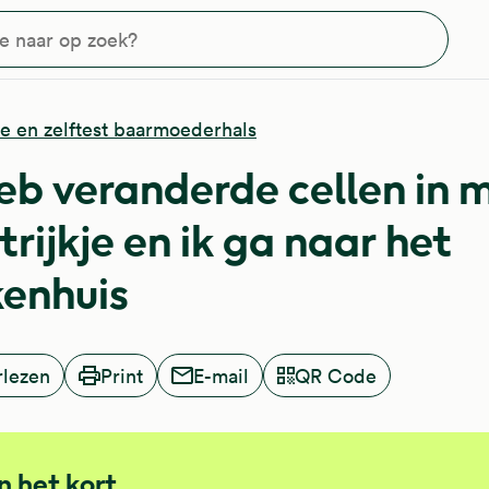
?
kje en zelftest baarmoederhals
heb veranderde cellen in m
trijkje en ik ga naar het
kenhuis
rlezen
Print
E-mail
QR Code
In het kort