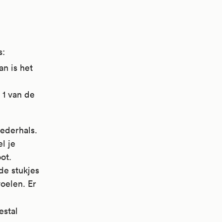
s:
an is het
 1 van de
oederhals.
l je
ot.
de stukjes
oelen. Er
stal