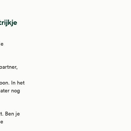
rijkje
je
artner,
oon. In het
later nog
t. Ben je
de