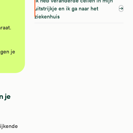
Ik heb veranderde cellen in mijn
uitstrijkje en ik ga naar het
ziekenhuis
raat.
gen je
n je
ijkende