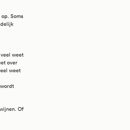
f op. Soms
delijk
 veel weet
et over
veel weet
 wordt
wijnen. Of