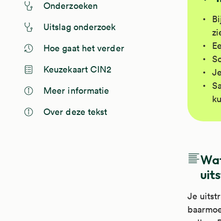
Onderzoeken
Bi
Uitslag onderzoek
zi
Ee
Hoe gaat het verder
So
Keuzekaart CIN2
Je
Sa
Meer informatie
ku
Over deze tekst
Wat
uits
Je uitst
baarmoe