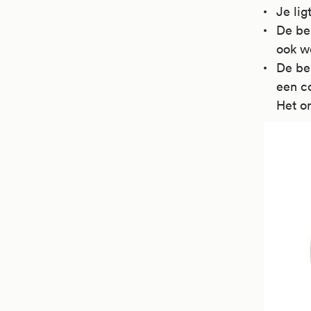
Je lig
De be
ook w
De beh
een co
Het o