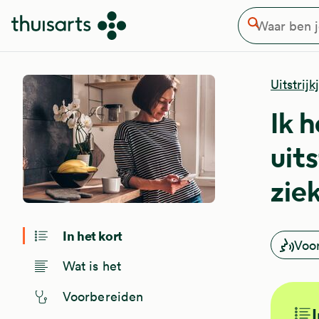
Waar ben je naar op zoek
Overslaan en naar de inhoud gaan
Zoeken
Uitstrij
Ik 
uits
zie
In het kort
Voo
Wat is het
Voorbereiden