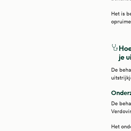
Het is b
opruime
Hoe
je u
De behan
uitstrijkj
Onderz
De behan
Verdovin
Het onde