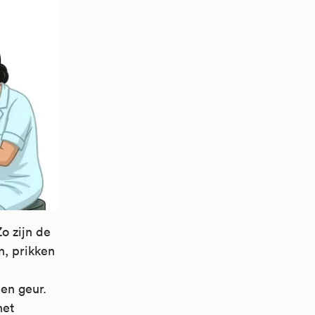
o zijn de
n, prikken
en geur.
het