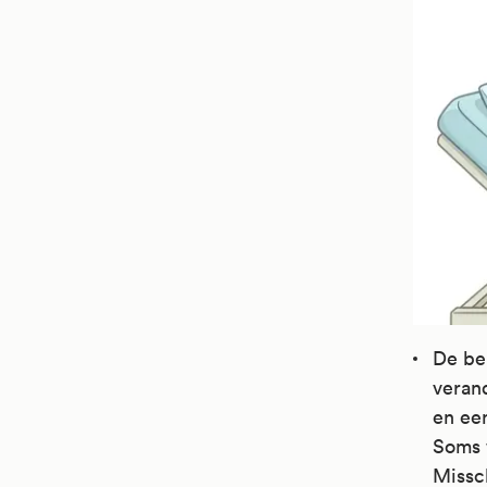
De beh
veran
en een
Soms 
Missch