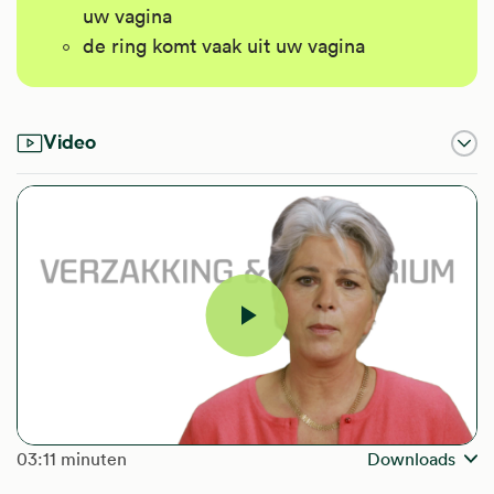
uw vagina
de ring komt vaak uit uw vagina
Video
Video
afspelen
The length of the video is
03:11 minuten
Downloads