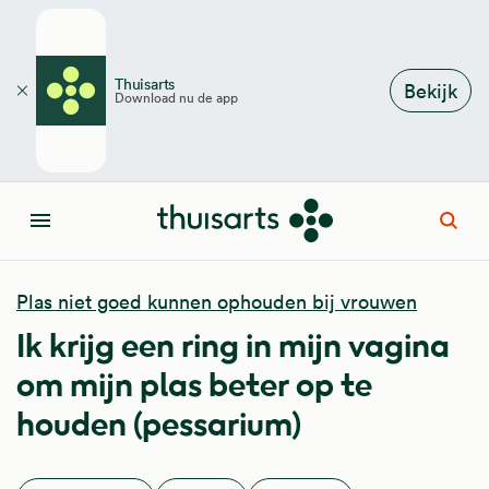
Overslaan en naar de inhoud gaan
Thuisarts
Bekijk
Download nu de app
Sluiten
Open
Menu
Plas niet goed kunnen ophouden bij vrouwen
Ik krijg een ring in mijn vagina
om mijn plas beter op te
houden (pessarium)