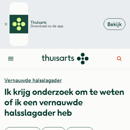
Overslaan en naar de inhoud gaan
Thuisarts
Bekijk
Download nu de app
Sluiten
Open
Menu
Vernauwde halsslagader
Ik krijg onderzoek om te weten
of ik een vernauwde
halsslagader heb