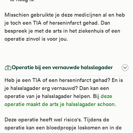
Misschien gebruikte je deze medicijnen al en heb
je toch een TIA of herseninfarct gehad. Dan
bespreek je met de arts in het ziekenhuis of een
operatie zinvol is voor jou.
Dipyridamol
Clopidogrel
Operatie bij een vernauwde halsslagader
Dipyridamol is een antistollingsmiddel. Het
Clopidogrel is een anti-stollingsmiddel. Het
Heb je een TIA of een herseninfarct gehad? En is
gaat de vorming van bloedstolsels in de
voorkomt dat er bloedstolsels in de
je halsslagader erg vernauwd? Dan kan een
bloedvaten tegen.
bloedvaten ontstaan.
operatie van je halsslagader helpen. Bij
deze
Artsen schrijven dipyridamol voor om
Artsen schrijven het voor na een hartinfarct
operatie maakt de arts je halsslagader schoon
.
trombose te voorkomen, bijvoorbeeld na
en bij niet-stabiele angina pectoris
Deze operatie heeft wel risico's. Tijdens de
hartklepoperaties, na een beroerte
(hartkramp). Verder na een beroerte
operatie kan een bloedpropje loskomen en in de
(herseninfarct) of na een TIA (lichte
(herseninfarct) en om de kans op trombose te