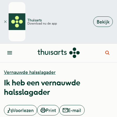
Overslaan en naar de inhoud gaan
Thuisarts
Bekijk
Download nu de app
Sluiten
Open
Menu
Vernauwde halsslagader
Ik heb een vernauwde
halsslagader
Voorlezen
Print
E-mail