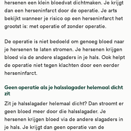
hersenen een klein bloedvat dichtmaken. Je krijgt
beroerte).
verminderen, bijvoorbeeld bij de
dan een herseninfarct door de operatie. Je arts
hartritmestoornis atriumfibrilleren en bij
Kijk voor meer informatie op
bekijkt wanneer je risico op een herseninfarct het
verminderde bloeddoorstroming in de
Apotheek.nl
.
grootst is: met operatie of zonder operatie.
benen. Artsen schrijven het soms voor bij
stabiele angina pectoris en een lichte
De operatie is niet bedoeld om genoeg bloed naar
beroerte (TIA), als u acetylsalicylzuur in lage
je hersenen te laten stromen. Je hersenen krijgen
dosering niet kunt gebruiken omdat u er
bloed via de andere slagaders in je hals. Ook helpt
overgevoelig voor bent.
de operatie niet tegen klachten door een eerder
Kijk voor meer informatie op
herseninfarct.
Apotheek.nl
.
Geen operatie als je halsslagader helemaal dicht
zit
Zit je halsslagader helemaal dicht? Dan stroomt er
geen bloed meer door die halsslagader. Je
hersenen krijgen bloed via de andere slagaders in
je hals. Je krijgt dan geen operatie van de