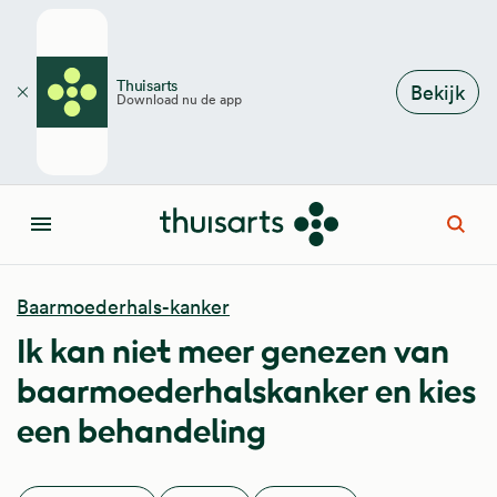
Overslaan en naar de inhoud gaan
Thuisarts
Bekijk
Download nu de app
Sluiten
Open
Menu
Baarmoederhals-kanker
Ik kan niet meer genezen van
baarmoederhalskanker en kies
een behandeling