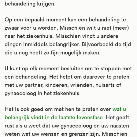
behandeling krijgen.
de endeldarm), de borsten, longen, nieren,
baarmoederhals, eierstokken en eileiders en
Op een bepaald moment kan een behandeling te
het buikvlies.
zwaar voor u worden. Misschien wilt u niet (meer)
naar het ziekenhuis. Misschien vindt u andere
Soms ook als injectie in het oog bij de
dingen inmiddels belangrijker. Bijvoorbeeld de tijd
oogziekte maculadegeneratie. En verder om
die u nog heeft zo fijn mogelijk maken.
wildgroei van bloedvaatjes in het hoornvlies
('neovascularisatie') te voorkomen.
U kunt op elk moment besluiten om te stoppen met
Kijk voor meer informatie op
een behandeling. Het helpt om daarover te praten
Apotheek.nl
.
met uw partner, kinderen, vrienden, huisarts of
gynaecoloog in het ziekenhuis.
Het is ook goed om met hen te praten over
wat u
belangrijk vindt in de laatste levensfase
. Het geeft
rust als u weet dat uw gynaecoloog en uw naasten
weten wat uw wensen en grenzen zijn. Misschien