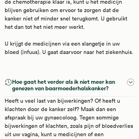
de chemotherapie klaar is, kunt u het medicijn
blijven gebruiken om ervoor te zorgen dat de
kanker niet of minder snel terugkomt. U gebruikt
het dan tot het niet meer werkt.
U krijgt de medicijnen via een slangetje in uw
bloed (infuus). U gaat daarvoor naar het ziekenhuis.
Bevacizumab
Hoe gaat het verder als ik niet meer kan
Bevacizumab is een monoklonaal antilichaam.
genezen van baarmoederhalskanker?
Dit is een doelgerichte kankerremmende stof
Heeft u veel last van bijwerkingen? Of heeft u
('targeted therapy'). Het vermindert wildgroei
klachten door de kanker zelf? Maak dan een
van bloedvaten.
afspraak bij uw gynaecoloog. Tegen sommige
bijwerkingen of klachten, zoals pijn of bloedverlies
Artsen schrijven het voor bij kanker van de
uit uw vagina, kunt u medicijnen of een
dikke darm, het rectum (het laatste deel van