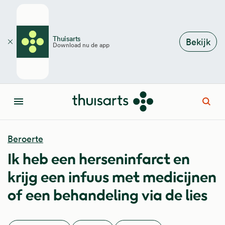
Overslaan en naar de inhoud gaan
Thuisarts
Bekijk
Download nu de app
Sluiten
Open
Menu
Beroerte
Ik heb een herseninfarct en
krijg een infuus met medicijnen
of een behandeling via de lies