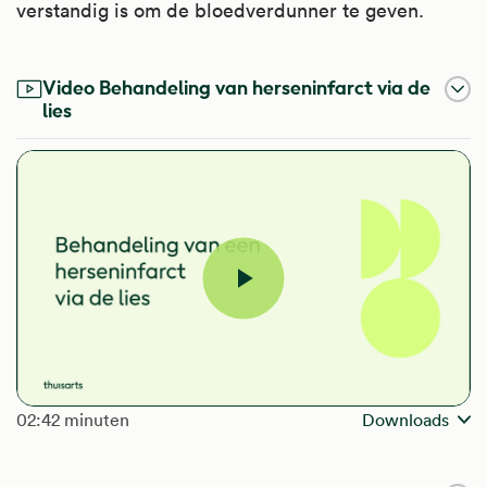
verstandig is om de bloedverdunner te geven.
Video Behandeling van herseninfarct via de
lies
Video
afspelen
The length of the video is
02:42 minuten
Downloads