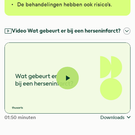
De behandelingen hebben ook risico’s.
Video Wat gebeurt er bij een herseninfarct?
Video
afspelen
The length of the video is
01:50 minuten
Downloads