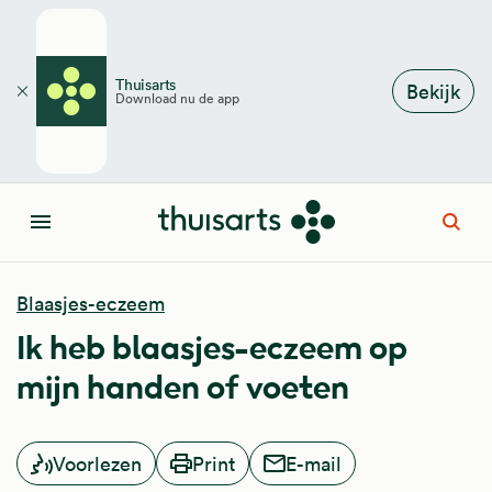
Overslaan en naar de inhoud gaan
Thuisarts
Bekijk
Download nu de app
Sluiten
Open
Menu
Blaasjes-eczeem
Ik heb blaasjes-eczeem op
mijn handen of voeten
Voorlezen
Print
E-mail