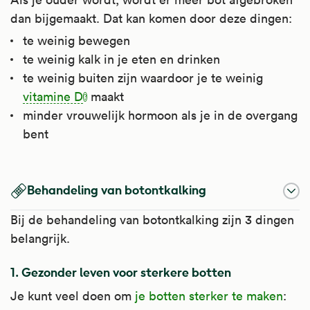
dan bijgemaakt. Dat kan komen door deze dingen:
te weinig bewegen
te weinig kalk in je eten en drinken
te weinig buiten zijn waardoor je te weinig
vitamine D
maakt
minder vrouwelijk hormoon als je in de overgang
bent
Vitamine D
Behandeling van botontkalking
Vitamine D (colecalciferol) zorgt voor de
Bij de behandeling van botontkalking zijn 3 dingen
opname van calcium (kalk) en fosfaat uit het
belangrijk.
voedsel. Calcium en fosfaat zijn nodig voor
een goede opbouw van botten en gebit.
1. Gezonder leven voor sterkere botten
Het is te gebruiken bij vitaminegebrek en bij
Je kunt veel doen om
je botten sterker te maken
: