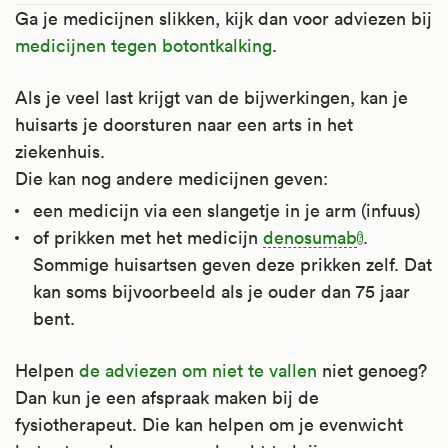
Ga je medicijnen slikken, kijk dan voor adviezen bij
opname van calcium (kalk) en fosfaat uit het
medicijnen tegen botontkalking
.
voedsel. Calcium en fosfaat zijn nodig voor
een goede opbouw van botten en gebit.
Als je veel last krijgt van de bijwerkingen, kan je
huisarts je doorsturen naar een arts in het
Het is te gebruiken bij vitaminegebrek en bij
ziekenhuis.
botontkalking.
Die kan nog andere medicijnen geven:
Kijk voor meer informatie op
een medicijn via een slangetje in je arm (infuus)
Apotheek.nl
.
of prikken met het medicijn
denosumab
.
Sommige huisartsen geven deze prikken zelf. Dat
kan soms bijvoorbeeld als je ouder dan 75 jaar
bent.
Helpen
de adviezen om niet te vallen
niet genoeg?
Dan kun je een afspraak maken bij de
fysiotherapeut. Die kan helpen om je evenwicht