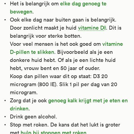
botontkalking.
Het is belangrijk om
elke dag genoeg te
bewegen
.
Kijk voor meer informatie op
Ook elke dag naar buiten gaan is belangrijk.
Apotheek.nl
.
Door zonlicht maakt je huid
vitamine D
. Dit is
belangrijk voor sterke botten.
Voor veel mensen is het ook goed om
vitamine
D-pillen te slikken
. Bijvoorbeeld als je een
donkere huid hebt. Of als je een lichte huid
hebt, vrouw bent en 50 jaar of ouder.
Koop dan pillen waar dit op staat: D3 20
microgram (800 IE). Slik 1 pil per dag van 20
microgram.
Zorg dat je ook
genoeg kalk krijgt met je eten en
drinken
.
Drink geen alcohol.
Stop met roken. De kans dat het lukt is groter
met
hulp bij stoppen met roken
.