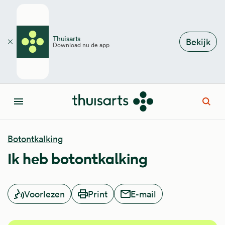
Overslaan en naar de inhoud gaan
Thuisarts
Bekijk
Download nu de app
Sluiten
Open
Menu
Botontkalking
Ik heb botontkalking
Voorlezen
Print
E-mail