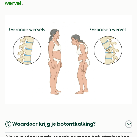
wervel
.
Waardoor krijg je botontkalking?
Als je ouder wordt, wordt er meer bot afgebroken