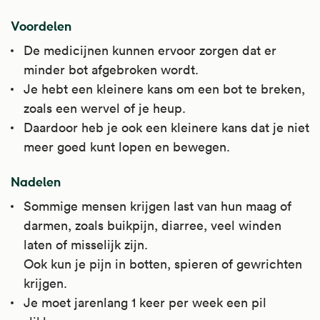
Voordelen
Het is te gebruiken bij vitaminegebrek en bij
botontkalking.
De medicijnen kunnen ervoor zorgen dat er
minder bot afgebroken wordt.
Kijk voor meer informatie op
Je hebt een kleinere kans om een bot te breken,
Apotheek.nl
.
zoals een wervel of je heup.
Daardoor heb je ook een kleinere kans dat je niet
meer goed kunt lopen en bewegen.
Nadelen
Sommige mensen krijgen last van hun maag of
darmen, zoals buikpijn, diarree, veel winden
laten of misselijk zijn.
Ook kun je pijn in botten, spieren of gewrichten
krijgen.
Je moet jarenlang 1 keer per week een pil