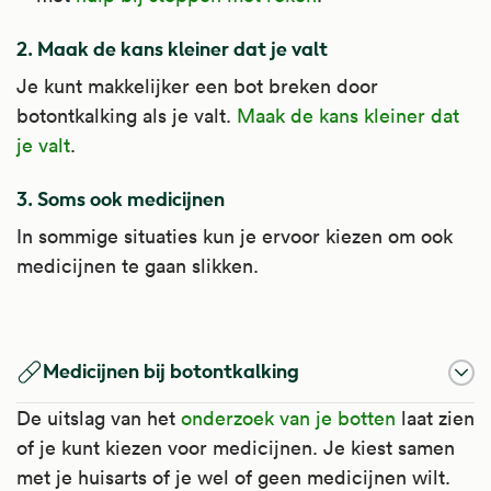
2. Maak de kans kleiner dat je valt
Je kunt makkelijker een bot breken door
botontkalking als je valt.
Maak de kans kleiner dat
je valt
.
3. Soms ook medicijnen
In sommige situaties kun je ervoor kiezen om ook
medicijnen te gaan slikken.
Vitamine D
Medicijnen bij botontkalking
Vitamine D (colecalciferol) zorgt voor de
De uitslag van het
onderzoek van je botten
laat zien
opname van calcium (kalk) en fosfaat uit het
of je kunt kiezen voor medicijnen. Je kiest samen
voedsel. Calcium en fosfaat zijn nodig voor
met je huisarts of je wel of geen medicijnen wilt.
een goede opbouw van botten en gebit.