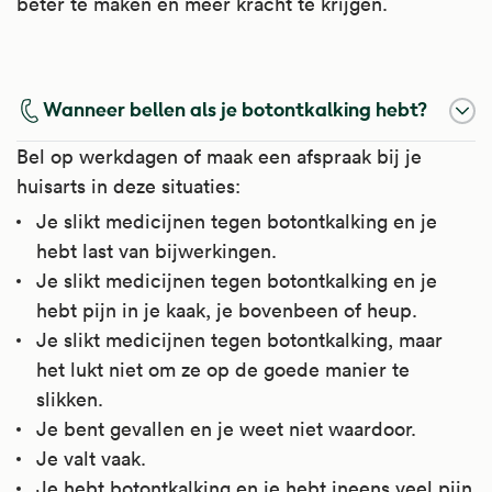
beter te maken en meer kracht te krijgen.
Denosumab
Wanneer bellen als je botontkalking hebt?
Denosumab remt de botafbraak en versterkt
Bel op werkdagen of maak een afspraak bij je
de botten.
huisarts in deze situaties:
Artsen schrijven het voor bij botontkalking
Je slikt medicijnen tegen botontkalking en je
(osteoporose) en bij sommige vormen van
hebt last van bijwerkingen.
kanker waarbij botverlies optreedt of een
Je slikt medicijnen tegen botontkalking en je
grote kans op botbreuken bestaat. En soms
hebt pijn in je kaak, je bovenbeen of heup.
bij te veel calcium (kalk) in het bloed door
Je slikt medicijnen tegen botontkalking, maar
kanker en bij uitzaaiingen in het bot door
het lukt niet om ze op de goede manier te
kanker.
slikken.
Je bent gevallen en je weet niet waardoor.
Kijk voor meer informatie op
Je valt vaak.
Apotheek.nl
.
Je hebt botontkalking en je hebt ineens veel pijn