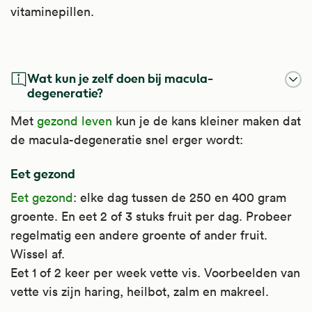
vitaminepillen.
Omega-3-Vetzuren
Wat kun je zelf doen bij macula-
Omega-3-vetzuren heten ook wel visolie-
degeneratie?
vetzuren. Ze komen voor in vette vis en
Met
gezond leven
kun je de kans kleiner maken dat
hebben een gunstig effect op de
de macula-degeneratie snel erger wordt:
vetsamenstelling van het bloed.
Eet gezond
Het wordt gebruikt bij te veel vet in het
Eet gezond
: elke dag tussen de 250 en 400 gram
bloed, als een dieet onvoldoende helpt en
groente. En eet 2 of 3 stuks fruit per dag. Probeer
andere cholesterolverlagers niet gebruikt
regelmatig een andere groente of ander fruit.
kunnen worden. Het effect is echter niet zo
Wissel af.
groot.
Eet 1 of 2 keer per week vette vis. Voorbeelden van
vette vis zijn haring, heilbot, zalm en makreel.
Artsen adviseren het soms als