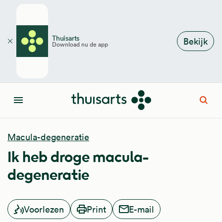
Overslaan en naar de inhoud gaan
Thuisarts
Bekijk
Download nu de app
Sluiten
Open
Menu
Macula-degeneratie
Ik heb droge macula-
degeneratie
Voorlezen
Print
E-mail