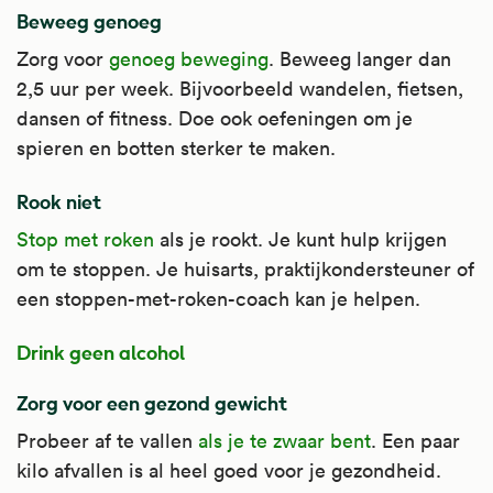
voedingssupplement na een hartinfarct,
Beweeg genoeg
samen met andere medicijnen om het
Zorg voor
genoeg beweging
. Beweeg langer dan
cholesterol te verlagen.
2,5 uur per week. Bijvoorbeeld wandelen, fietsen,
Kijk voor meer informatie op
dansen of fitness. Doe ook oefeningen om je
Apotheek.nl
.
spieren en botten sterker te maken.
Rook niet
Stop met roken
als je rookt. Je kunt hulp krijgen
om te stoppen. Je huisarts, praktijkondersteuner of
een stoppen-met-roken-coach kan je helpen.
Drink geen alcohol
Zorg voor een gezond gewicht
Probeer af te vallen
als je te zwaar bent
. Een paar
kilo afvallen is al heel goed voor je gezondheid.