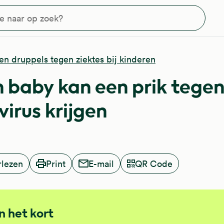
?
en druppels tegen ziektes bij kinderen
n baby kan een prik tegen
virus krijgen
rlezen
Print
E-mail
QR Code
In het kort