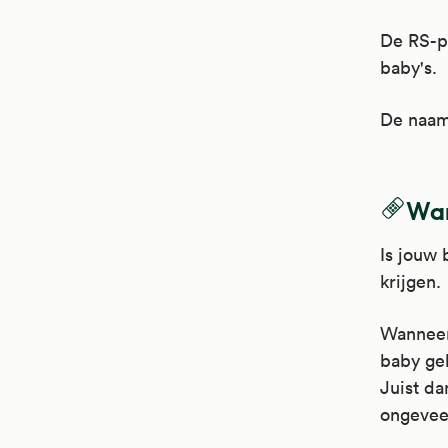
De RS-pr
baby's.
De naam 
Wan
Is jouw 
krijgen.
Wanneer 
baby geb
Juist d
ongevee