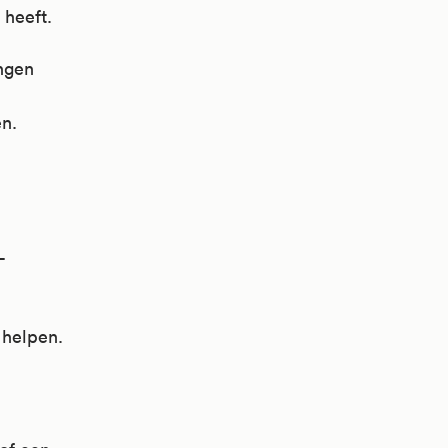
 heeft.
ingen
en.
-
 helpen.