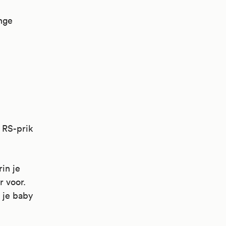
nge
 RS-prik
in je
r voor.
 je baby