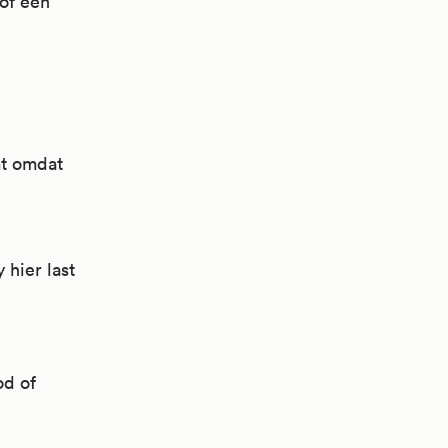
 of een
mt omdat
 hier last
od of