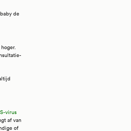
 baby de
 hoger.
sultatie-
ltijd
RS-virus
ngt af van
ndige of