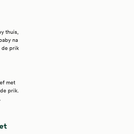
y thuis,
 baby na
 de prik
ief met
de prik.
.
et