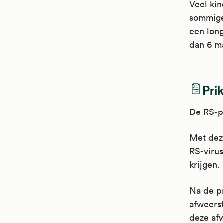
Veel ki
sommige
een long
dan 6 m
Pri
De RS-pr
Met deze
RS-virus
krijgen.
Na de pr
afweerst
deze afw