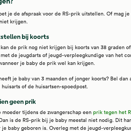
jgen?
t je de afspraak voor de RS-prik uitstellen. Of mag je
niet krijgen.
tstellen bij koorts
kan de prik nog niet krijgen bij koorts van 38 graden of
met de jeugdarts of jeugd-verpleegkundige van het con
anneer je baby de prik wel kan krijgen.
eeft je baby van 3 maanden of jonger koorts? Bel dan a
e huisarts of de huisartsen-spoedpost.
ien geen prik
e moeder tijdens de zwangerschap een
prik tegen het 
an is de RS-prik bij je baby meestal niet nodig. Dit ha
 je baby geboren is. Overleg met de jeugd-verpleegku