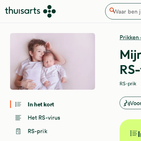
Waar ben je naar op zoek
Overslaan en naar de inhoud gaan
Zoeken
Prikken 
Mij
RS-
RS-prik
Voo
In het kort
Het RS-virus
RS-prik