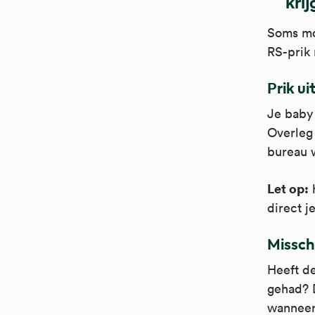
kri
Soms moe
RS-prik 
Prik ui
Je baby 
Overleg 
bureau w
Let op:
h
direct j
Missch
Heeft d
gehad? D
wanneer