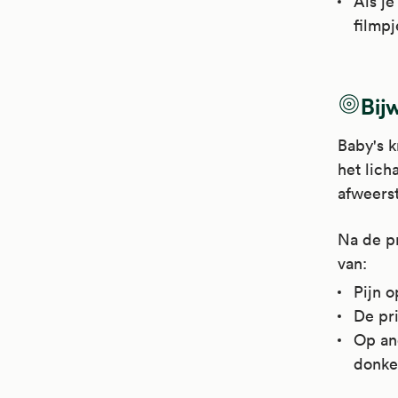
Als je
filmpj
Bij
Baby's k
het lich
afweerst
Na de pr
van:
Pijn o
De pri
Op and
donker