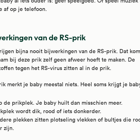
 baby al iets ouder is: geef speelgoed. Of speel muziek
e af op je telefoon.
werkingen van de RS-prik
rijgen bijna nooit bijwerkingen van de RS-prik. Dat ko
aam bij deze prik zelf geen afweer hoeft te maken. De
offen tegen het RS-virus zitten al in de prik.
ik merkt je baby meestal niets. Heel soms krijgt je baby
p de prikplek. Je baby huilt dan misschien meer.
kplek wordt dik, rood of iets donkerder.
ere plekken zitten plotseling vlekken of bultjes die ro
 zijn.