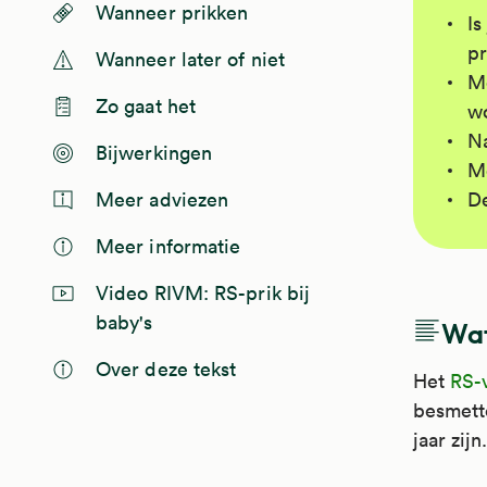
Wanneer prikken
Is
pr
Wanneer later of niet
Me
Zo gaat het
wo
Na
Bijwerkingen
Me
De
Meer adviezen
Meer informatie
Video RIVM: RS-prik bij
baby's
Wat
Over deze tekst
Het
RS-v
besmette
jaar zijn.